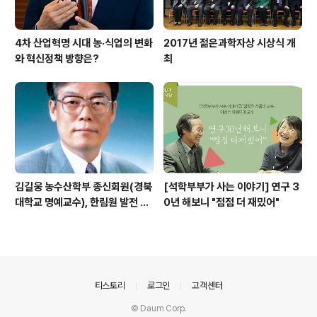
4차 산업혁명 시대 농·식업의 변화
2017년 젊은과학자상 시상식 개
와 혁신정책 방향은?
최
김길웅 농수산학부 종신회원(경북
[석학부부가 사는 이야기] 연구 3
대학교 명예교수), 한림원 발전 위
0년 해보니 "점점 더 재밌어"
해 기부금 전달
의안내
티스토리
로그인
고객센터
© Daum Corp.