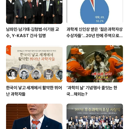
학기술의 발전은 과학기술인의 건강으로..
남좌민·남기태·김형범·이기원 교
과학계 신인상 받은 '젊은과학자상
수, Y-KAST 간사 임명
수상자들'…20년 만에 주역으로
우뚝
한국이 낳고 세계에서 활약한 뛰어
‘과학의 날’ 기념행사 줄잇는 한
난 과학자들
국…해외는?