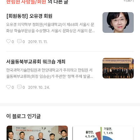
더보기
한림원 사람들/회원
의 다른 글
[회원동정] 오유경 회원
글 내용
오유경 의약학부 정회원(서울대학교)이 제68회 서울시 문
화상 학술부문상을 수상했다. 서울시 문화상은 서울의 문
화예술 진흥 및 발전에 기여한 시민 또는 단체에 시상하는
0
0
2019. 11. 11.
상으로 1948년 최초로 제정되어 6.25전쟁 시기 3년을 제
외하면 매년 시상해온 권위있는 상이다. 오 교수는 항암제
와 백신 연구 등을 통해 약물의 부작용을 최소화하고 약물
서울동북부교류회 워크숍 개최
의 효과를 증강시키는 연구를 활발히 수행해 약학 발전에
글 내용
기여햔 공로를 인정 받았다. 시상식은 지난 10월 18일 서
한국과학기술한림원과 한양대학교가 주최하고 한림원 서
울시청 다목적홀에서 개최됐다.
울동북부교류회(회장 임승순)가 주관한 '정책 주제 발굴을
위한 워크숍'이 지난 10월 16일 오후 한양대학교 HIT빌딩
0
0
2019. 10. 24.
6층에서 개최됐다. 행사에는 한민구 원장과 임승순 교류회
장을 비롯한 서울동북부교류회 소속 한림원 회원 30여명
이 참석해 열띤 논의와 토론을 진행했다. 이번 정책 워크숍
은 '과학기술인의 건강 그리고 국가 경쟁력'을 주제로 열렸
다. 정선양 정책학부 정회원(건국대)이 사회를 맡았으며,
이 블로그 인기글
김성훈 의약학부 정회원(경희대)의 '사상의학과 과학기술
인의 건강', 김기현 공학부 정회원(한양대)의 '대기환경과
건강에 대한 고찰' 등 2건의 주제발표가 마련됐다. 임승순
회장은 "국가경쟁력에 가장 핵심적인 역할을 수행하는 과