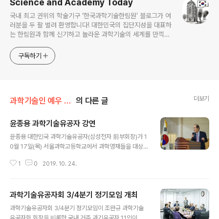
Science and Academy Today
국내 최고 권위의 학술기구 ‘한국과학기술한림원’ 블로그가 여
러분을 두 팔 벌려 환영합니다! 대한민국의 집단지성을 대표하
는 한림원과 함께 신기하고 놀라운 과학기술의 세계를 만끽하
세요.
구독하기
더보기
과학기술인 예우 및 시상/과학기술유공자 예우 및 지원
의 다른 글
윤종용 과학기술유공자 강연
글 내용
윤종용 대한민국 과학기술유공자(삼성전자 前부회장)가 1
0월 17일(목) 서울과학고등학교에서 과학영재들을 대상으
로 ‘과학기술혁신과 사회발전’을 주제로 강연했다. 이번 강
1
0
2019. 10. 24.
연에는 서울과학고등학교 재학생, 교사, 사전에 신청한 학
부모 등 100여명이 참석했다. 윤종용 유공자는 강연에서
도구의 발명과 과학기술의 혁신이 인류 역사 발전의 원동
과학기술유공자회 3/4분기 정기모임 개최
력임을 강조하고, 과학영재들에게 “세상을 넓게 멀리보고
글 내용
큰 꿈을 키워서 열정을 갖고 도전하여 우리 사회의 발전에
과학기술유공자회 3/4분기 정기모임이 조완규 과학기술
크게 기여해 주기를 바란다”고 당부했다. 윤종용 유공자는
유공자회 회장을 비롯한 국내 거주 과기유공자 11인이 참