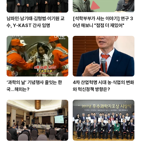
남좌민·남기태·김형범·이기원 교
[석학부부가 사는 이야기] 연구 3
수, Y-KAST 간사 임명
0년 해보니 "점점 더 재밌어"
‘과학의 날’ 기념행사 줄잇는 한
4차 산업혁명 시대 농·식업의 변화
국…해외는?
와 혁신정책 방향은?