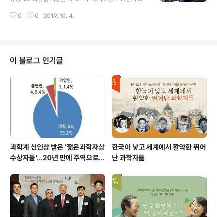
4G D램, CDMA 개발로 한국을 반도체·통신 강국으로 견
석한 가운데 지난 9월 27일 금요일 오전 11시 KAIST 도
인했으며, 최대의 기술개발 투자로 기술 강국을 이끌고 국
0
0
2019. 10. 4.
곡캠퍼스내 과학기술유공자라운지에서 성황리에 개최되었
제표준과 특허로 국가경쟁력을 높이는 데 기여한 공로로
다. 이번 정기모임에서는 그간 진행된 유공자 예우 및 지원
지난 2017년 초대 과학기술유공자로 지정..
에 대한 설명과 의견 수렴이 있었으며, 향후 유공자 업적 홍
보를 확대하기 위한 계획이 논의되었다. 회의에는 정진호
한림원 총괄부원장, 유장렬 과학기술유공자지원센터장, 이
이 블로그 인기글
희란 과학기술정보통신부 과학기술안전기반팀장이 자리를
함께했다. 한국과학기술한림원은 ‘과학기술유공자 예우 및
지원사업’의 주관기관으로서 과학기술유공자지원센터(센
터장 유장렬)를 운영 중에 있으며, △과학기술유공자 후보
심사 및 지정 △과학기술인 명예의 전당 헌액 등 과학..
과학계 신인상 받은 '젊은과학자상
한국이 낳고 세계에서 활약한 뛰어
수상자들'…20년 만에 주역으로
난 과학자들
우뚝