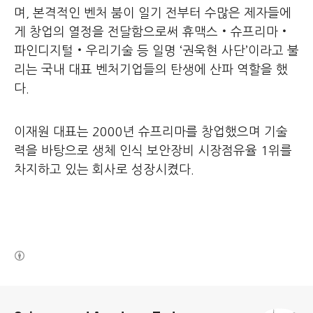
며, 본격적인 벤처 붐이 일기 전부터 수많은 제자들에
게 창업의 열정을 전달함으로써 휴맥스‧슈프리마‧
파인디지털‧우리기술 등 일명 ‘권욱현 사단’이라고 불
리는 국내 대표 벤처기업들의 탄생에 산파 역할을 했
다.
이재원 대표는 2000년 슈프리마를 창업했으며 기술
력을 바탕으로 생체 인식 보안장비 시장점유율 1위를
차지하고 있는 회사로 성장시켰다.
(새창열림)
로그 정보