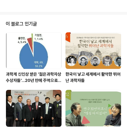
심사 및 지정 △과학기술인 명예의 전당 헌액 등 과학..
술유공자 강연이 올해부터는 유공자의 모교와 전국 특성화
대학교 등으로 확대 시행된다. 첫 주자로 정길생 건국대학
교 전 총장(한림원 6대 원장, 농수산학부 종신회원)이 8월
29일 오후 모교인 경남 함양군 안의고등학교를 방문하여
이 블로그 인기글
후배들에게 ‘행복한 내일을 위한 준비: 미래세계를 이끌 후
배들에게 하고 싶은 이야기’를 주제로 강연했다. 정길생 유
공자는 강연에서 그간의 연구 생활에 대한 회고와 더불어
▲행복한 미래를 위해서 평생을 두고 추구할 목표의 설정
▲직업 변화에 대한 대비 ▲창의력을 높이..
과학계 신인상 받은 '젊은과학자상
한국이 낳고 세계에서 활약한 뛰어
수상자들'…20년 만에 주역으로
난 과학자들
우뚝