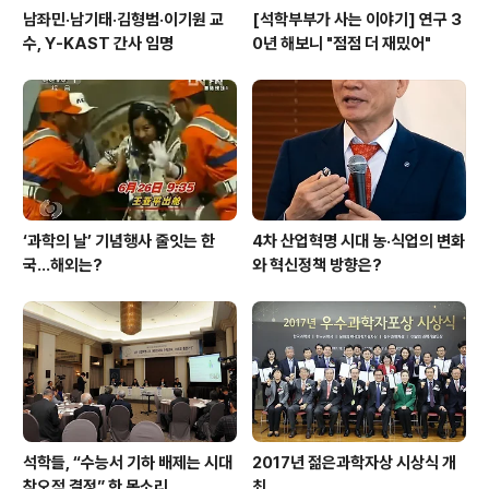
남좌민·남기태·김형범·이기원 교
[석학부부가 사는 이야기] 연구 3
수, Y-KAST 간사 임명
0년 해보니 "점점 더 재밌어"
‘과학의 날’ 기념행사 줄잇는 한
4차 산업혁명 시대 농·식업의 변화
국…해외는?
와 혁신정책 방향은?
석학들, “수능서 기하 배제는 시대
2017년 젊은과학자상 시상식 개
착오적 결정” 한 목소리
최