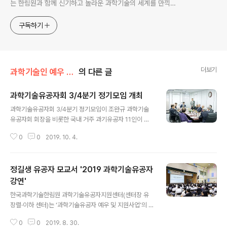
는 한림원과 함께 신기하고 놀라운 과학기술의 세계를 만끽하
세요.
구독하기
더보기
과학기술인 예우 및 시상/과학기술유공자 예우 및 지원
의 다른 글
과학기술유공자회 3/4분기 정기모임 개최
글 내용
과학기술유공자회 3/4분기 정기모임이 조완규 과학기술
유공자회 회장을 비롯한 국내 거주 과기유공자 11인이 참
석한 가운데 지난 9월 27일 금요일 오전 11시 KAIST 도
0
0
2019. 10. 4.
곡캠퍼스내 과학기술유공자라운지에서 성황리에 개최되었
다. 이번 정기모임에서는 그간 진행된 유공자 예우 및 지원
에 대한 설명과 의견 수렴이 있었으며, 향후 유공자 업적 홍
정길생 유공자 모교서 '2019 과학기술유공자
보를 확대하기 위한 계획이 논의되었다. 회의에는 정진호
한림원 총괄부원장, 유장렬 과학기술유공자지원센터장, 이
강연'
글 내용
희란 과학기술정보통신부 과학기술안전기반팀장이 자리를
한국과학기술한림원 과학기술유공자지원센터(센터장 유
함께했다. 한국과학기술한림원은 ‘과학기술유공자 예우 및
장렬·이하 센터)는 ‘과학기술유공자 예우 및 지원사업’의 일
지원사업’의 주관기관으로서 과학기술유공자지원센터(센
환으로 올해 하반기 총 7회의 ‘2019년 과학기술유공자 강
터장 유장렬)를 운영 중에 있으며, △과학기술유공자 후보
0
0
2019. 8. 30.
연’을 개최한다. 지난해 과학고를 대상으로 진행된 과학기