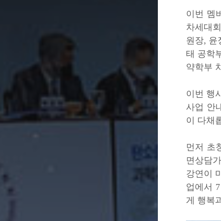
이번 멤버
차세대회
원장, 
태 공학
약학부 
이번 행
사업 안내
이 다채
먼저 초
면상담가
강연이 마
업에서 
게 행복