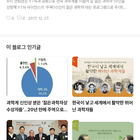
우리 한림원은 YTN과 공동으로 한국 과학계를 이끌어 갈 젊은 과학자 10인을
레스클럽에서 '신입 차세대회원 회원패 수여식'을 개최했
선정해 YTN 사이언스의 ‘주목!10인의 젊은 과학자’라는 프로그램으로 주1회
다. 신입 Y-KAST 회원에는 '시간 역행 거울', '초고해상도
소개하고 있습니다. 올해 2월 출범한 Y-KAST의 회원들이 주로 소개될 예정이
슈퍼렌즈' 등 창의적인 연구로 물리학계의 주목을 ..
0
0
2017. 12. 27.
며 주간한림원 소식을 통해서도 매주 확인하실 수 있습니다. 전석우 KAIST 신
소재공학과 교수는 나노물질 분야의 차세대 리더다. 서울대학교에서 학사(200
0)와 석사(2003)를 마친 전 교수는 미국으로 넘어가 일리노이대학교 어버너
섐페인캠퍼스에서 2006년 박사학위를 받았다. 2008년부터 KAIST에서 교
수로 재직 중이고 한국복합재료학회 총무이사, Nano Convergence 저널 편
이 블로그 인기글
집위원, 대한금속재료학회 수석재무이사 등 다양한 직책을 맡으며 활발히 활동
하고 있다...
과학계 신인상 받은 '젊은과학자상
한국이 낳고 세계에서 활약한 뛰어
수상자들'…20년 만에 주역으로
난 과학자들
우뚝