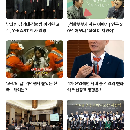
남좌민·남기태·김형범·이기원 교
[석학부부가 사는 이야기] 연구 3
수, Y-KAST 간사 임명
0년 해보니 "점점 더 재밌어"
‘과학의 날’ 기념행사 줄잇는 한
4차 산업혁명 시대 농·식업의 변화
국…해외는?
와 혁신정책 방향은?