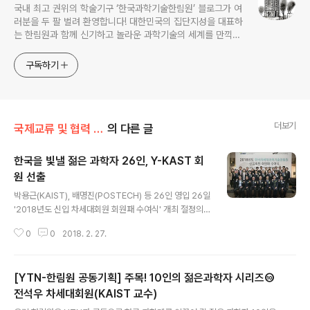
국내 최고 권위의 학술기구 ‘한국과학기술한림원’ 블로그가 여
러분을 두 팔 벌려 환영합니다! 대한민국의 집단지성을 대표하
는 한림원과 함께 신기하고 놀라운 과학기술의 세계를 만끽하
세요.
구독하기
더보기
국제교류 및 협력 증진/Y-KAST
의 다른 글
한국을 빛낼 젊은 과학자 26인, Y-KAST 회
원 선출
글 내용
박용근(KAIST), 배명진(POSTECH) 등 26인 영입 26일
'2018년도 신입 차세대회원 회원패 수여식' 개최 절정의
연구 기량을 자랑하는 최우수 젊은 과학자들이 한국차세대
0
0
2018. 2. 27.
과학기술한림원(Young Korean Academy of Scienc
e and Technology, 이하 Y-KAST) 신입회원으로 선출
됐다. 과학기술부문 대표 석학기관인 한국과학기술한림원
[YTN-한림원 공동기획] 주목! 10인의 젊은과학자 시리즈⑩
은 각 연구 분야에서 우리나라의 미래를 이끌어갈 차세대
연구자 26인을 '2018년 신입 Y-KAST 회원'으로 선정하
전석우 차세대회원(KAIST 교수)
글 내용
고,지난 2월 26일(월) 오후 3시 한국프레스센터 내셔널프