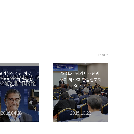
more
물리학상 수상 아로
'3D프린팅의 미래전망'
수 초청 72회 한림석
주제 제57회 한림심포지
학강연
엄 개최
2016.04.28
2015.10.22