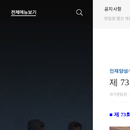
공지사항
한림원 웹진 개
인재양성
제 
과기한림원
■ 제 7