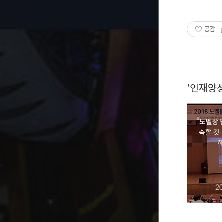
공감
'인재양
“노벨상
속할 것
2