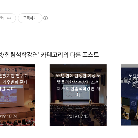
구독하기
성/한림석학강연' 카테고리의 다른 포스트
 받았지만 연구 계
55년 만에 탄생한 여성 노
노벨
…기후변화 문제
벨물리학상 수상자 초청
슈 교
해결 목표”
‘제75회 한림석학강연’ 개
최
019.10.24
2019.07.15