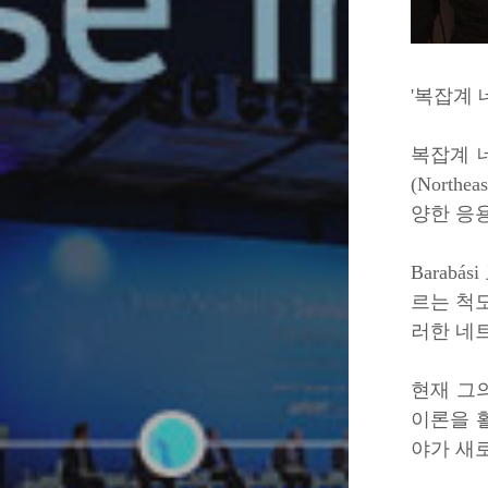
'복잡계 
복잡계 네
(Nort
양한 응용
Barabás
르는 척도 
러한 네
현재 그
이론을 
야가 새