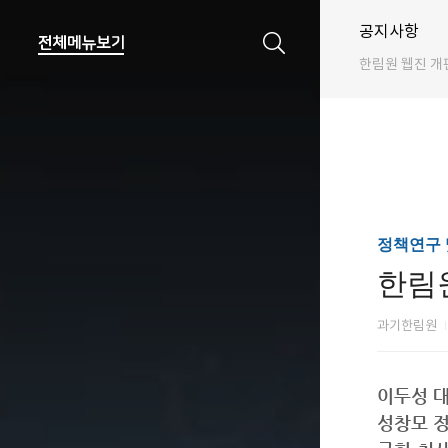
공지사항
한림원 웹진 개
정책연구 
한림원
과기한림원
이두성 
성창모 