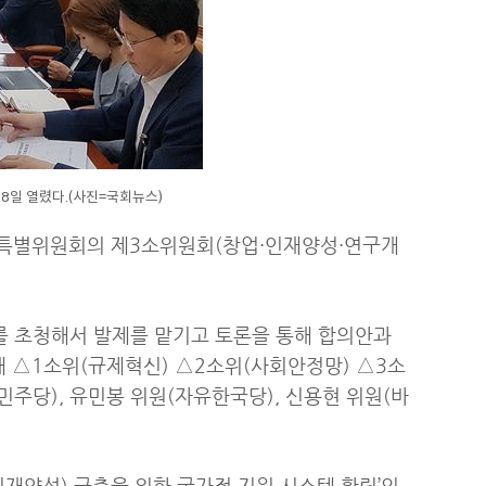
8일 열렸다.(사진=국회뉴스)
명 특별위원회의 제3소위원회(창업·인재양성·연구개
를 초청해서 발제를 맡기고 토론을 통해 합의안과
 △1소위(규제혁신) △2소위(사회안정망) △3소
주당), 유민봉 위원(자유한국당), 신용현 위원(바
인재양성) 구축을 위한 국가적 지원 시스템 확립’의