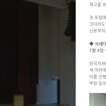
제고를 위
첫 포럼에
크더라도 
신본부의 
◆ 차세대
7월 4일
한국차세
책 마련에
의를 진행
부장 등이