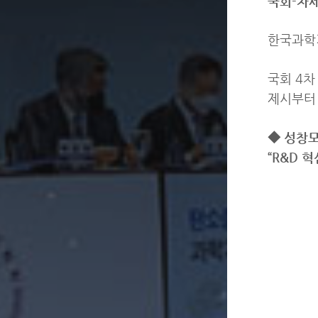
국회-차
한국과학기
국회 4차
제시부터
◆ 성창모
“R&D 