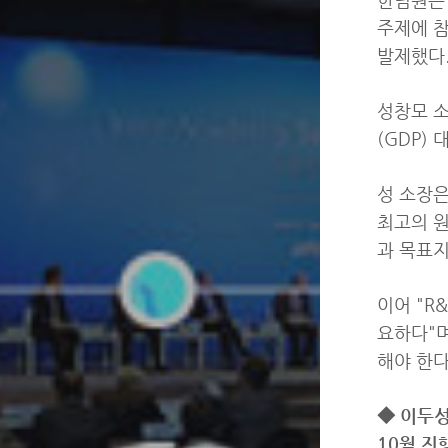
주제에 
발제했다
성창모 소
(GDP)
성 소장은
최고의 
과 목표지
이어 "R
요하다"며
해야 한다
◆ 이두성
10월 진