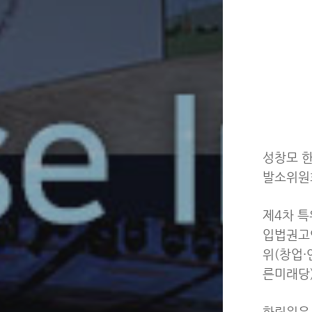
성창모 한
발소위원회
제4차 특
입법권고안
위(창업·
른미래당)
한림원은 