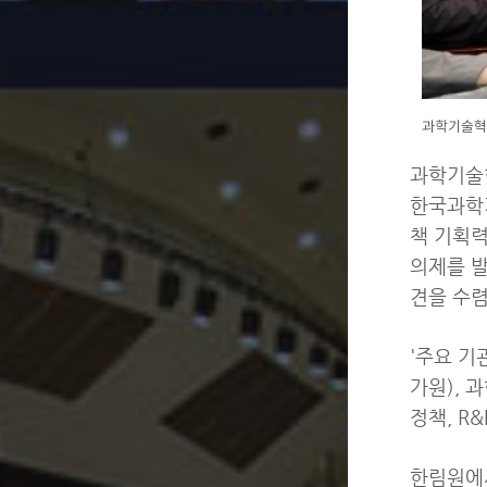
과학기술혁신
과학기술혁
한국과학기
책 기획력
의제를 발
견을 수렴
'주요 기
가원), 
정책, R
한림원에서