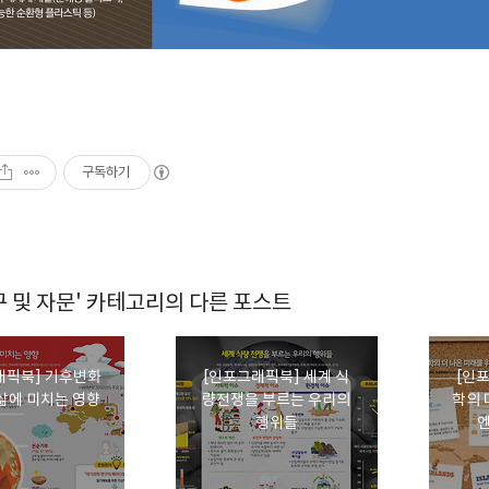
구독하기
 및 자문' 카테고리의 다른 포스트
래픽북] 기후변화
[인포그래픽북] 세계 식
[인
 삶에 미치는 영향
량전쟁을 부르는 우리의
학의 
행위들
엔