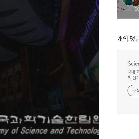
2
개의 댓
Scie
국내 
께 신
구