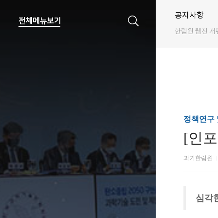
공지사항
한림원 웹진 개
정책연구 
[인포
과기한림원
심각한