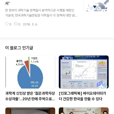
정책관계자, 언론, 국민들과 함께하는 지식공동체 구축의
서'
글 내용
기반을 조성하기 위해 '우리나라 리스크 거버넌스(Risk G
현 정부의 과학기술 정책들이 본격적으로 시행될 예정인
overnance)와 분야별 위험관리 개선방안’을 주제로 첫
가운데, 한국과학기술한림원 석학들이 각 정책에 대한 분
번째 오피니언 리포트(Opinion Report)를 발간했다. 이
석과 전망이 담긴 연구보고서를 발표해 주목받고 있다. 석
번 오피니언 리포트에는 정부가 발표한 종합계..
0
0
2018. 3. 6.
학들은 ‘지방분권화 시대의 우리나라 지방과학기술정책의
진단과 새로운 방향’, ‘원자력발전과 신-재생발전의 공생전
략’, ‘과학기술 분야 출연연구기관 특성에 따른 기관평가체
제의 발전 방향’, ‘대학 특성을 고려한 정부 지원정책 방향’
등 4건의 연구보고서를 통해 정부의 과학기술정책의 효율
이 블로그 인기글
적 완성을 위한 대안을 제시했다. 석학들의 제언을 소개한
다. ■ “지방과학기술진흥협회의 성공과 효율적 지방분권
을 위한 대안 제시” 한림원연구보고서 118. 지방분권화 시
대의 우리나라 지방과학기술정책의 진단과 새로운 방향
(정선양, 김형룡, 도계훈, 신동천, 이기원,..
과학계 신인상 받은 '젊은과학자상
[인포그래픽북] 바이오데이터가
수상자들'…20년 만에 주역으로
더 건강한 한국을 만들 수 있다
우뚝