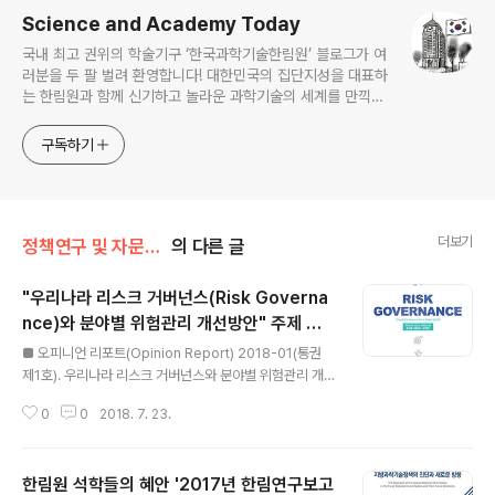
Science and Academy Today
국내 최고 권위의 학술기구 ‘한국과학기술한림원’ 블로그가 여
러분을 두 팔 벌려 환영합니다! 대한민국의 집단지성을 대표하
는 한림원과 함께 신기하고 놀라운 과학기술의 세계를 만끽하
세요.
구독하기
더보기
정책연구 및 자문/한림석학정책연구
의 다른 글
"우리나라 리스크 거버넌스(Risk Governa
nce)와 분야별 위험관리 개선방안" 주제 첫
글 내용
번째 오피니언 리포트(Opinion Report) 발
■ 오피니언 리포트(Opinion Report) 2018-01(통권
간
제1호). 우리나라 리스크 거버넌스와 분야별 위험관리 개선
방안 - 집 필: 정선양, 국종성, 김동훈, 김인수, 김진근, 박용
0
0
2018. 7. 23.
호, 이경원, 정진호, 최희철, 하경자, 홍성유 - 자 문: 유욱
준, 김승조, 김경만, 성창모, 신동천, 최기련, 김은희 우리 한
림원은 국가와 지역사회에 산재한 현안문제를 풀어갈 수
한림원 석학들의 혜안 '2017년 한림연구보고
있는 과학기술적 실마리를 제공하고, 나아가 과학기술계,