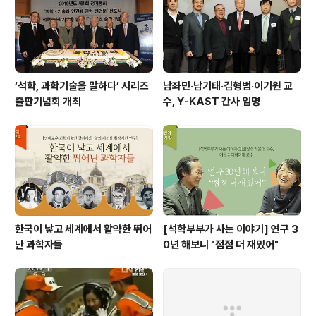
‘석학, 과학기술을 말하다’ 시리즈
남좌민·남기태·김형범·이기원 교
출판기념회 개최
수, Y-KAST 간사 임명
한국이 낳고 세계에서 활약한 뛰어
[석학부부가 사는 이야기] 연구 3
난 과학자들
0년 해보니 "점점 더 재밌어"