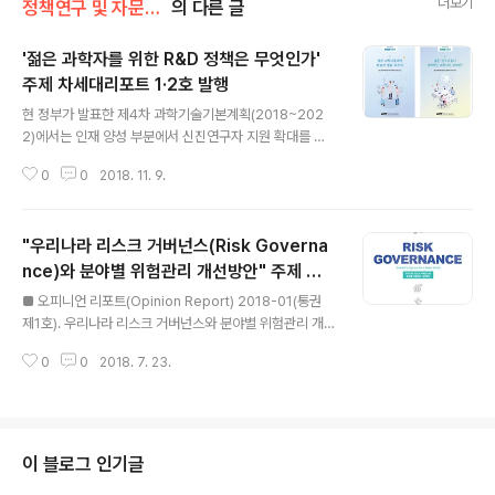
더보기
정책연구 및 자문/한림석학정책연구
의 다른 글
'젊은 과학자를 위한 R&D 정책은 무엇인가'
주제 차세대리포트 1·2호 발행
글 내용
현 정부가 발표한 제4차 과학기술기본계획(2018~202
2)에서는 인재 양성 부분에서 신진연구자 지원 확대를 추
진방향으로 설정했으며, 지난 7월 국가과학기술자문회의
0
0
2018. 11. 9.
에서도 젊은 과학자들을 위한 연구 환경을 개선시키고 그
들의 생각과 아이디어를 청취하기 위한 방안이 화두가 된
바 있다. 이런 가운데 우리 한림원은 ‘한국차세대과학기술
"우리나라 리스크 거버넌스(Risk Governa
한림원(Y-KAST)’ 회원을 비롯한 관련 전문가들의 의견을
담아 ‘젊은 과학자를 위한 R&D 정책은 무엇인가’를 주제로
nce)와 분야별 위험관리 개선방안" 주제 첫
글 내용
차세대리포트 2권을 발간했다. ‘차세대리포트’는 미래 과
번째 오피니언 리포트(Opinion Report) 발
■ 오피니언 리포트(Opinion Report) 2018-01(통권
학기술정책, 사회 이슈 등 다양한 주제에 대한 젊은 과학자
간
제1호). 우리나라 리스크 거버넌스와 분야별 위험관리 개선
들을 대표하는 Y-KAST 회원들의 생각과 아이디어를 담
방안 - 집 필: 정선양, 국종성, 김동훈, 김인수, 김진근, 박용
은 정책제안서로 정책관계자들에게 새로운 정책의 실마리
0
0
2018. 7. 23.
호, 이경원, 정진호, 최희철, 하경자, 홍성유 - 자 문: 유욱
를 제공하고 과학기술계에서 소통과 공감을 이..
준, 김승조, 김경만, 성창모, 신동천, 최기련, 김은희 우리 한
림원은 국가와 지역사회에 산재한 현안문제를 풀어갈 수
있는 과학기술적 실마리를 제공하고, 나아가 과학기술계,
정책관계자, 언론, 국민들과 함께하는 지식공동체 구축의
이 블로그 인기글
기반을 조성하기 위해 '우리나라 리스크 거버넌스(Risk G