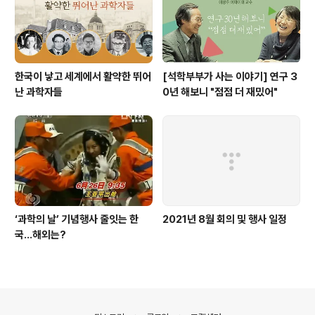
한국이 낳고 세계에서 활약한 뛰어
[석학부부가 사는 이야기] 연구 3
난 과학자들
0년 해보니 "점점 더 재밌어"
‘과학의 날’ 기념행사 줄잇는 한
2021년 8월 회의 및 행사 일정
국…해외는?
의안내