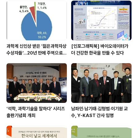
overnance)와 분야별 위험관리 개선방안’을 주제로 첫
번째 오피니언 리포트(Opinion Report)를 발간했다. 이
번 오피니언 리포트에는 정부가 발표한 종합계..
과학계 신인상 받은 '젊은과학자상
[인포그래픽북] 바이오데이터가
수상자들'…20년 만에 주역으로
더 건강한 한국을 만들 수 있다
우뚝
‘석학, 과학기술을 말하다’ 시리즈
남좌민·남기태·김형범·이기원 교
출판기념회 개최
수, Y-KAST 간사 임명