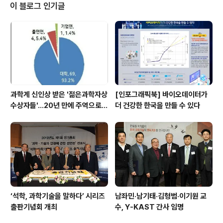
기술유공자지원센터장, 유욱준 한국과학기술한림원 총괄
이 블로그 인기글
부원장, 이진규 과학기술정보통신부 제1차관, 강병삼 과학
기술정보통신부 미래인재국장] 공공의 이익과 공동체의 발
전에 기여할 수 있는 사회적 가치를 실현하기 위해 과학기
술인의 역할이 지금보다 더 확대되어야 한다는 데 과학기
술유공자와 유영민 과학기술정보통신부 장관이 의견을..
과학계 신인상 받은 '젊은과학자상
[인포그래픽북] 바이오데이터가
수상자들'…20년 만에 주역으로
더 건강한 한국을 만들 수 있다
우뚝
‘석학, 과학기술을 말하다’ 시리즈
남좌민·남기태·김형범·이기원 교
출판기념회 개최
수, Y-KAST 간사 임명