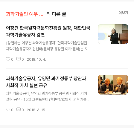
더보기
과학기술인 예우 및 시상/과학기술유공자 예우 및 지원
의 다른 글
이창건 한국원자력문화진흥원 원장, 대한민국
과학기술유공자 강연
글 내용
[강연하는 이창건 과학기술유공자] 한국과학기술한림원
과학기술유공자지원센터(센터장 유장렬·이하 센터)는 지난
해 과학기술유공자로 지정된 이창건 한국원자력문화진흥
0
0
2018. 10. 4.
원 원장을 초청, 지난 10월 10일 전북과학고등학교에서
'노벨상과 우리나라 과학기술'을 주제로 ‘대한민국 과학기
술유공자 강연’을 개최했다. 이 날 강연에서 이창건 과학기
과학기술유공자, 유영민 과기정통부 장관과
술유공자는 노벨상과 관련된 인물과 기관, 국가 등의 사례
를 통해 대한민국의 젊은 과학도들이 나아가야 할 방향에
사회적 가치 실현 공유
글 내용
대해 설명했다. 강연 후에는 학생들의 질의응답 시간의 자
과학기술유공자, 유영민 과기정통부 장관과 사회적 가치
리가 마련됐다. 어렵고 혼란스러웠던 시대적 환경을 극복
실현 공유 - 15일 그랜드인터컨티넨탈호텔서 ‘과학기술유
하고 국가 발전에 크게 이바지할 수 있었던 원동력에 대한
공자 간담회’ 개최 - 국가 과학기술 발전 방안 및 과학기술
학생들의 질문에 이창건 유공자는 집중력과 시간 관리의
0
0
2018. 6. 15.
유공자 예우에 대한 의견 청취 [참석자 단체 사진: (아랫줄
중요성, 여러분야에 대한 고른 관심이 중요하다고 답변하
왼쪽부터)윤덕용·이창건·이호왕·조완규 박사, 유영민 과학
였..
기술정보통신부 장관, 정길생·민계식 박사 (윗줄 왼쪽부터)
김형룡 교수(과학기술유공자센터 전문위원), 유장렬 과학