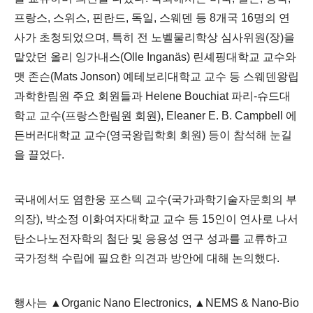
프랑스
,
스위스
,
핀란드
,
독일
,
스웨덴 등
8
개국
16
명의 연
사가 초청되었으며
,
특히 전 노벨물리학상 심사위원
(
장
)
을
맡았던 올리 잉가내스
(Olle Inganäs)
린셰핑대학교 교수와
맷 존슨
(Mats Jonson)
예테보리대학교 교수 등 스웨덴왕립
과학한림원 주요 회원들과
Helene Bouchiat
파리
-
슈드대
학교 교수
(
프랑스한림원 회원
), Eleaner E. B. Campbell
에
든버러대학교 교수
(
영국왕립학회 회원
)
등이 참석해 눈길
을 끌었다
.
국내에서도 염한웅 포스텍 교수
(
국가과학기술자문회의 부
의장
),
박소정 이화여자대학교 교수 등
15
인이 연사로 나서
탄소나노전자학의 첨단 및 응용성 연구 성과를 교류하고
국가정책 수립에 필요한 의견과 방안에 대해 논의했다
.
행사는
▲
Organic Nano Electronics,
▲
NEMS & Nano-Bio