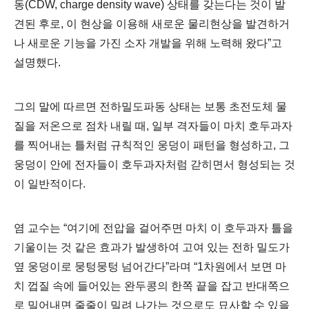
동
(CDW, charge density wave)
상태를 갖는다는 것이 발
견된 후로
,
이 현상을 이용해 새로운 물리현상을 발견하거
나 새로운 기능을 가진 소자 개발을 위해 노력해 왔다
”
고
설명했다
.
그의 말에 따르면 전하밀도파동 상태는 보통 초전도체 물
질을 저온으로 점차 내릴 때
,
일부 격자들이 마치 호두과자
를 찍어내는 틀처럼 규칙적인 웅덩이 패턴을 형성하고
,
그
웅덩이 안에 전자들이 호두과자처럼 갇히면서 형성되는 것
이 일반적이다
.
염 교수는
“
여기에 전압을 걸어주면 마치 이 호두과자 틀을
기울이는 것 같은 효과가 발생하여 고여 있는 전하 밀도가
옆 웅덩이로 뭉텅뭉텅 넘어간다
”
라며
“1
차원에서 보면 마
치 껍질 속에 들어있는 완두콩의 한쪽 끝을 잡고 반대쪽으
로 밀어내면 줄줄이 밀려 나가는 것으로도 묘사할 수 있을