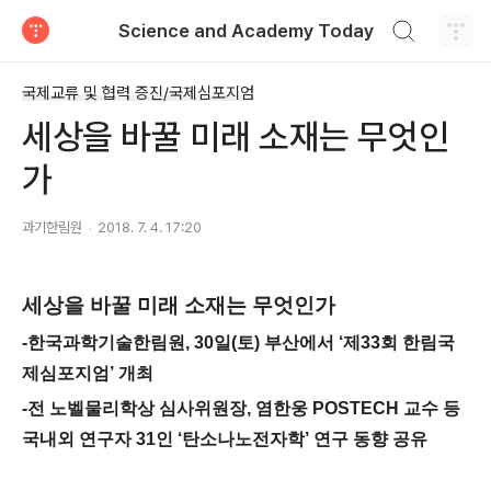
검색하기
Science and Academy Today
티스토리
국제교류 및 협력 증진/국제심포지엄
세상을 바꿀 미래 소재는 무엇인
가
과기한림원
2018. 7. 4. 17:20
세상을 바꿀 미래 소재는 무엇인가
-
한국과학기술한림원
, 30
일
(
토
)
부산에서
‘
제
33
회 한림국
제심포지엄
’
개최
-
전 노벨물리학상 심사위원장
,
염한웅
POSTECH
교수 등
국내외 연구자
31
인
‘
탄소나노전자학
’
연구 동향 공유