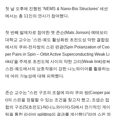
첫 날 오후에 진행된
‘NEMS & Nano-Bio Structures’
세션
에서는 총
11
인의 연사가 참여했다
.
첫 번째 발제자로 참여한 맷 존슨
(Mats Jonson)
예테보리
대학교 교수는
‘
스핀
-
궤도 활성화된 초전도성 약한 결합점
에서의 쿠퍼
-
전자쌍의 스핀 편광
(Spin Polarization of Coo
per Pairs in Spin
–
Orbit Active Superconducting Weak Li
nks)’
을 주제로 초전도체 사이의 약한 고리
(Weak link)
로써
스핀
-
궤도에서의 상호작용이 강한 나노와이어를 활용하는
데 여러 가능성에 대해 피력했다
.
존슨 교수는
“
스핀 구조의 조절에 따라 쿠퍼 쌍
(Cooper pai
r)
의 스핀을 정렬할 수 있는 조건을 찾고자 했고
,
조셉슨 접
합의 구조
(S(
초전도
)-N(
나노와이어
)-S)
에서 전기적인 게이
팅을 통한 라쉬바
splitting
의 결과를 계산했다
”
라며 스핀 정