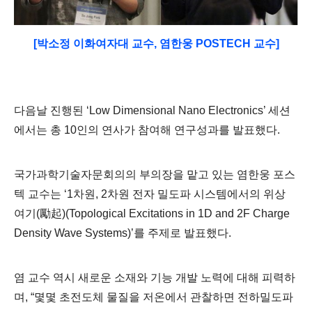
[박소정 이화여자대 교수, 염한웅 POSTECH 교수]
다음날 진행된
‘Low Dimensional Nano Electronics’
세션
에서는 총
10
인의 연사가 참여해 연구성과를 발표했다
.
국가과학기술자문회의의 부의장을 맡고 있는 염한웅 포스
텍 교수는
‘1
차원
, 2
차원 전자 밀도파 시스템에서의 위상
여기
(
勵起
)(Topological Excitations in 1D and 2F Charge
Density Wave Systems)’를
주제로 발표했다
.
염 교수 역시 새로운 소재와 기능 개발 노력에 대해 피력하
며
, “
몇몇 초전도체 물질을 저온에서 관찰하면 전하밀도파