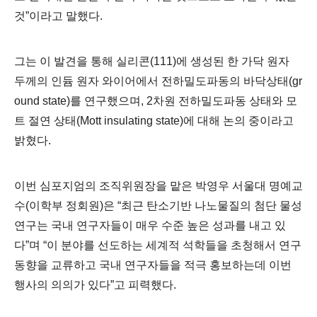
것
”
이라고 말했다
.
그는 이 발견을 통해 실리콘
(111)
에 생성된 한 가닥 원자
두께의 인듐 원자 와이어에서 전하밀도파동의 바닥상태
(gr
ound state)
를 연구했으며
, 2
차원 전하밀도파동 상태와 모
트 절연 상태
(Mott insulating state)
에 대해 논의 중이라고
밝혔다
.
이번 심포지엄의 조직위원장을 맡은 박영우 서울대 명예교
수
(
이학부 정회원
)
은
“
최근 탄소기반 나노물질의 첨단 물성
연구는 국내 연구자들이 매우 수준 높은 성과를 내고 있
다
”
며
“
이 분야를 선도하는 세계적 석학들을 초청해서 연구
동향을 교류하고 국내 연구자들을 적극 홍보하는데 이번
행사의 의의가 있다
”
고 피력했다
.