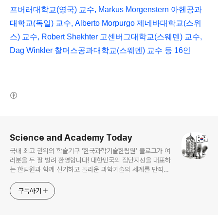
프버러대학교
(
영국
)
교수
, Markus Morgenstern
아헨공과
대학교
(
독일
)
교수
, Alberto Morpurgo
제네바대학교
(
스위
스
)
교수
, Robert Shekhter
고센버그대학교
(
스웨덴
)
교수
,
Dag Winkler
찰머스공과대학교
(
스웨덴
)
교수 등
16
인
(새창열림)
로그 정보
Science and Academy Today
국내 최고 권위의 학술기구 ‘한국과학기술한림원’ 블로그가 여
러분을 두 팔 벌려 환영합니다! 대한민국의 집단지성을 대표하
는 한림원과 함께 신기하고 놀라운 과학기술의 세계를 만끽하
세요.
구독하기