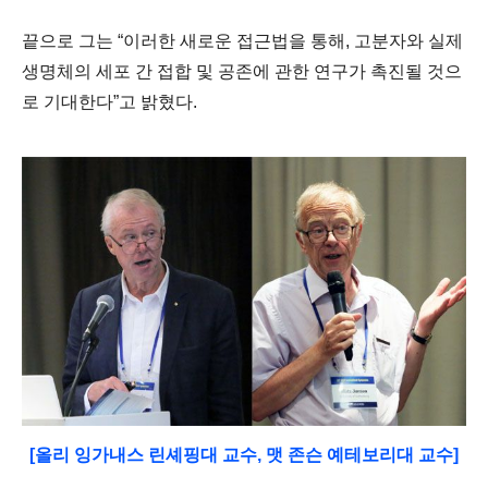
끝으로 그는
“
이러한 새로운 접근법을 통해
,
고분자와 실제
생명체의 세포 간 접합 및 공존에 관한 연구가 촉진될 것으
로 기대한다
”
고 밝혔다
.
[올리 잉가내스 린셰핑대 교수, 맷 존슨 예테보리대 교수]