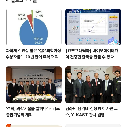
이 블로그 인기글
대표단이 참석한다. 또한 세계적인 나노과학자이자 ‘DNA
나노로봇' 전문가로 꼽히는 채드 머킨(Chad Mirkin) 노스
웨스턴대학교 교수와 인공나뭇잎 개발의 선구자로 불리는
대니얼 노세라(Da..
과학계 신인상 받은 '젊은과학자상
[인포그래픽북] 바이오데이터가
수상자들'…20년 만에 주역으로
더 건강한 한국을 만들 수 있다
우뚝
‘석학, 과학기술을 말하다’ 시리즈
남좌민·남기태·김형범·이기원 교
출판기념회 개최
수, Y-KAST 간사 임명