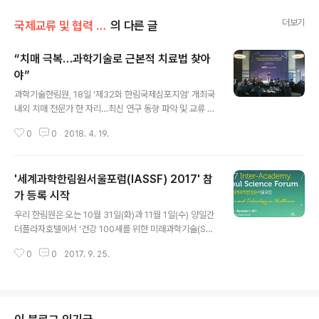
더보기
국제교류 및 협력 증진/국제심포지엄
의 다른 글
“치매 극복…과학기술로 근본적 치료법 찾아
야”
글 내용
과학기술한림원, 18일 ‘제32회 한림국제심포지엄’ 개최국
내외 치매 전문가 한 자리…최신 연구 동향 파악 및 교류 인
구고령화에 따라 알츠하이머를 비롯한 뇌질환 환자의 증가
0
0
2018. 4. 19.
가 사회적 문제로 대두된 가운데 국내외 전문가들이 관련
연구현황과 과학기술적 해법을 논의하는 자리가 마련됐다.
한국과학기술한림원(원장 이명철)은 18일 오후 더플라자
'세계과학한림원서울포럼(IASSF) 2017' 참
호텔 다이아몬드홀에서 ‘인류 100세 시대의 알츠하이머
치매, 파킨슨병(Homo Hundred Age & Dementia: A
가 등록 시작
글 내용
lzheimer’s and Parkinson’s Disease)’을 주제로 제
우리 한림원은 오는 10월 31일(화)과 11월 1일(수) 양일간
32회 한림국제심포지엄을 개최했다. 알츠하이머 치매환자
더플라자호텔에서 ‘건강 100세를 위한 미래과학기술(Sci
는 전 세계적으로 3.5초, 우리나라에서는 12분에 한 명 꼴
ence and Technology in Health Care)'을 주제로 '2
로 발생하는 심각한 질환이다. 특히 우리나라는 2024년
0
0
2017. 9. 25.
017년 세계과학한림원서울포럼(Inter-Academy Seo
국민..
ul Science Forum)'을 개최한다. 올해로 6회째를 맞는 I
ASSF는 우리 한림원의 대표적인 국제행사로서 한림원대
표단회의(Inter-Academy Plenary Panel)와 병행세션
등이 마련되며 스웨덴, 독일, 캐나다, 호주 등 9개국 한림원