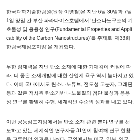
한국과학기술한림원
(
원장 이명철
)
은 지난
6
월
30
일과
7
월
1
일 양일 간 부산 파라다이스호텔에서
‘
탄소나노구조의 기
초물성 및 응용성 연구
(Fundamental Properties and Appli
cability of the Carbon Nanostructures)’
를 주제로
‘
제
33
회
한림국제심포지엄
’
을 개최했다
.
무한 잠재력을 지닌 탄소 소재에 대한 기대감이 커짐에 따
라
,
더 좋은 소재개발에 대한 산업계 욕구 역시 높아지고 있
다
.
이에 국내에서도 탄소나노튜브
,
전도성 고분자
,
그래핀
등과 같은 저차원 탄소기반 나노물질의 첨단 물성과 응용
성 연구를 활발히 수행
,
세계적인 수준의 성과를 내고 있다
.
이번 공동심포지엄에서는 탄소 소재 관련 분야 연구를 선
도하고 있는 세계적인 연구자들
31
인이 참여해 연구 현황
을 교류하며 의견을 나눴다
.
국외에서는 미국
,
일본
,
영국
,