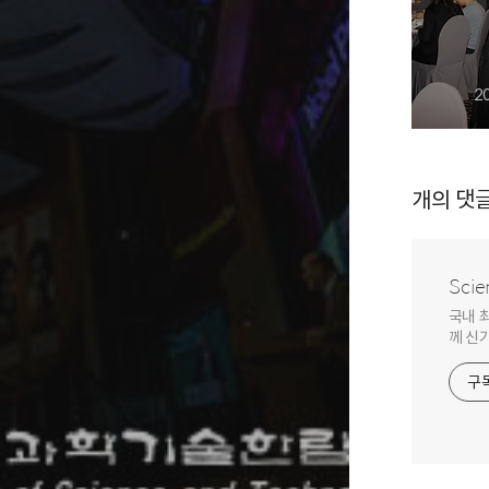
2
개의 댓
Scie
국내 
께 신
구