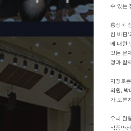
수 있는
홍성욱 정
한 비판’
에 대한 
있는 문
정과 함
지정토론
의원, 
가 토론
우리 한림
식품안전