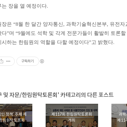
는 장을 열 예정이다.
원장은 “8월 한 달간 양자통신, 과학기술혁신본부, 유전
왔다”며 “9월에도 석학 및 각계 전문가들이 활발히 토론
제시하는 한림원의 역할을 다할 예정이다”고 밝혔다.
구독하기
구 및 자문/한림원탁토론회' 카테고리의 다른 포스트
인 정책’ 주제 제
제117회 한림원탁토론회
과학
 한림원탁토론회
개최
제11