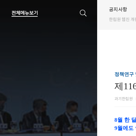
공지사항
한림원 웹진 개
정책연구 
제11
과기한림원
8월 한 
9월에도 