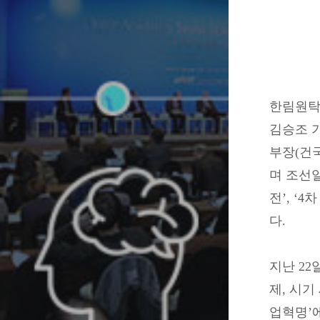
한림원탁
김승조 
부장(건국
며 조선일
전’, ‘
다.
지난 22
제, 시기
업혁명’