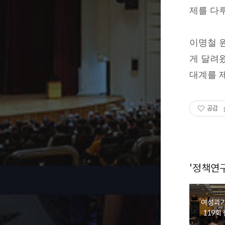
제를 다루
이명철 
게 달려
대계를 
공감
'정책연
‘여성과기
119회