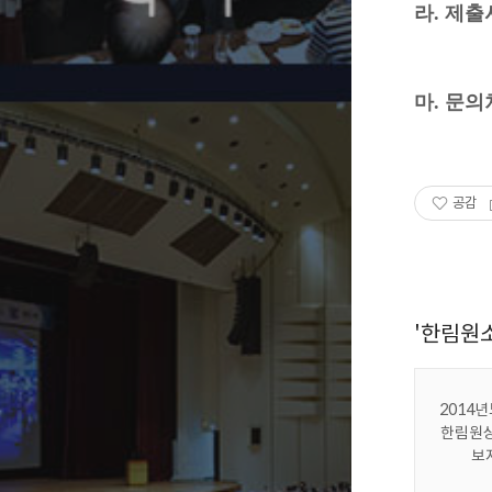
라. 제출
※ 제
※ 제출
마. 문의
(Tel: 
공감
'한림원
2014
한림원상
보