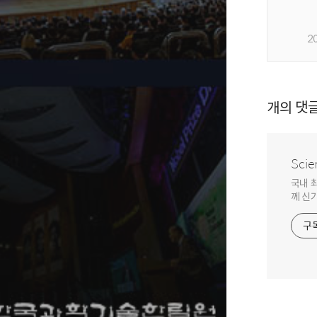
2
개의 댓
Scie
국내 
께 신
구