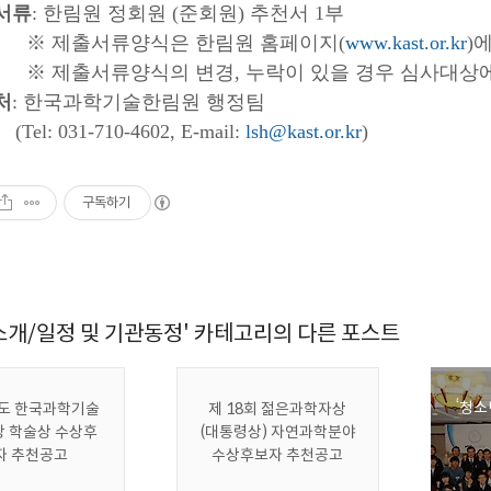
서류
: 한림원 정회원 (준회원) 추천서 1부
출서류양식은 한림원 홈페이지(
www.kast.or.kr
)
서류양식의 변경, 누락이 있을 경우 심사대상에
처
: 한국과학기술한림원 행정팀
031-710-4602, E-mail:
lsh@kast.or.kr
)
구독하기
소개/일정 및 기관동정' 카테고리의 다른 포스트
‘청소
년도 한국과학기술
제 18회 젊은과학자상
 학술상 수상후
(대통령상) 자연과학분야
자 추천공고
수상후보자 추천공고