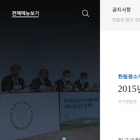
공지사항
한림원 웹진 개
한림원소개
20
과기한림원