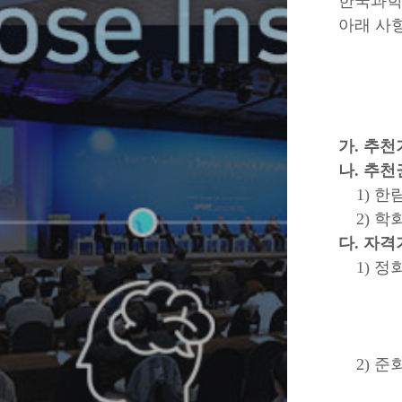
한국과학
아래 사
가. 추천
나. 추천
1) 한림
2) 학
다. 자격
1) 정
경력
동 분
※ 국가
2) 준회
※ 경