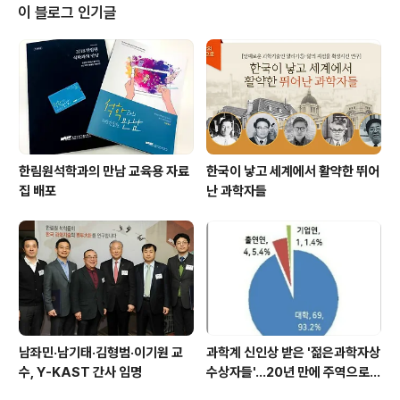
에 관한 법률'에 따라 올해부터 시행되는 과학기술유공자
이 블로그 인기글
제도 운영을 위한 지원센터가 사업 수행기관인 우리 한림
원 내에 개소했다. 지원센터는 유장렬 센터장을 필두로 후
보자 발굴 및 지정심사 지원, 예우 및 사회적 인식 제고 등
총괄 지원 기능을 수행하며, 개별 과학기술유공자의 수요
에 맞춰 맞춤형으로 사회적 활동을 지원하게 된다. 공식..
한림원석학과의 만남 교육용 자료
한국이 낳고 세계에서 활약한 뛰어
집 배포
난 과학자들
남좌민·남기태·김형범·이기원 교
과학계 신인상 받은 '젊은과학자상
수, Y-KAST 간사 임명
수상자들'…20년 만에 주역으로
우뚝