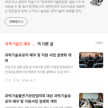
국내 최고 권위의 학술기구 ‘한국과학기술한림원’ 블로그가 여
러분을 두 팔 벌려 환영합니다! 대한민국의 집단지성을 대표하
는 한림원과 함께 신기하고 놀라운 과학기술의 세계를 만끽하
세요.
구독하기
더보기
과학기술인 예우 및 시상/과학기술유공자 예우 및 지원
의 다른 글
과학기술유공자 예우 및 지원 사업 설명회 개
최
글 내용
사업 추진 현황 발표 및 의견수렴 진행 [이명철 한림원장이
인사말을 통해 사업 배경과 취지를 설명하고 있다] 우리 한
림원은 지난 9월 5일 오후 회관 대강당에서 한림원 회원
0
0
2016. 9. 7.
및 과학기술계 관계자들을 대상으로 '과학기술유공자 예우
및 지원사업 설명회'를 개최했다. '과학기술유공자 예우 및
지원사업(이하 과학기술유공자사업)'은 지난 2015년 12
과학기술출연기관장협의회 대상 과학기술유
월 22일 19대 국회 마지막 정기회에서 본회의를 통과한
'과학기술유공자 예우 및 지원에 관한 법률(시행 2016년 1
공자 예우 및 지원사업 설명회 개최
글 내용
2월 23일·이하 과학기술유공자법)'을 추진하기 위한 사업
[부산에서 열린 '과학기술유공자 예우 및 지원사업 설명회'