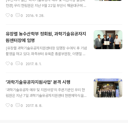
으로, 올해 3월 우리 한림원이 주관기관으로 선정됐다. 우
전경] 우리 한림원은 지난 9월 22일 부산시 해운대구에 위
리 한림원은 △소관 사업에 대한 사업계획 수립 △과학기
치한 부산과학기술기획평가원에서 과학기술출연기관장협
술유공자심사위원회 운영 지원 △과학기술유공자 후보군
0
0
2016. 9. 28.
의회(이하 과출협)를 대상으로 ‘과학기술유공자 예우 및 지
발굴 △예우·지원 사업 수행 ..
원사업 설명회’를 개최했다. 과출협은 과학기술분야 정부
출연기관(이하 출연기관)의 협의 및 상호 협력도모를 위해
유장렬 농수산학부 정회원, 과학기술유공자지
설립된 기관장 협의체로, 대덕연구단지, 서울, 창원, 광주
등에 소재한 51개 출연기관이 회원으로 참여하고 있다. 이
원센터장에 임명
글 내용
번 설명회에는 이병권 KIST 원장 등 기관장 27인이 참석
[유장렬 과학기술유공자지원센터장 임명장 수여식 후 기념
하였으며, 유욱준 한림원 총괄부원장이 심사절차와 방법,
촬영을 하고 있다. 좌측부터 유욱준 총괄부원장, 이명철 원
예우 및 지원사업 내용 등 추진현황을 발표한 후, 참석자들
장, 유장렬 과학기술유공자지원센터장, 김호성 사무처장
의 의견을 수렴했다. 송종국 과학기술정책연구원 원장은
0
0
2017. 8. 1.
ⓒ한국과학기술한림원] 우리 한림원은 유장렬 농수산학부
“이번 사업은 심사절차, 예우 등 고..
정회원(한국생명공학연구원 전문연구위원)을 과학기술유
공자지원센터장으로 임명하고 지난 2일 한림원회관에서
‘과학기술유공자지원사업’ 본격 시행
수여식을 실시했다. 유장렬 박수는 서울대, 캘리포니아 폴
글 내용
리테크닉 주립대, 미시간주립대를 거쳐 한국생명공학연구
'과학기술유공자 예우 및 지원사업'의 주관기관인 우리 한
원 생명자원관리본부장, 한국식물생명공학회 회장 등의 자
림원은 지난 7일 과학기술유공자지원센터 현판제막식을
리를 역임했으며 지난 3월 31일부터는 과학기술유공자사
개최하고 9일 첫 후보자발굴위원회를 열었다. ■ 과학기술
업추진위원회 위원장으로 활동했다. 센터장의 임기는 201
0
0
2017. 8. 8.
유공자지원센터 현판제막식 개최 [이진규 1차관과 이명철
7년 8월 1일부터 3년이다. 과학기술유공자지원센터는 우
한림원장을 비롯해 주요 관계자들이 '과학기술유공자지원
리 한림원이 주관기관으로 수행하고 있는 ‘과학기술유공자
센터 현판제막식'에 참석해 현판제막 후 기념촬영 하고 있
예우 및 지..
다 ⓒ한국과학기술한림원] '과학기술유공자 예우 및 지원