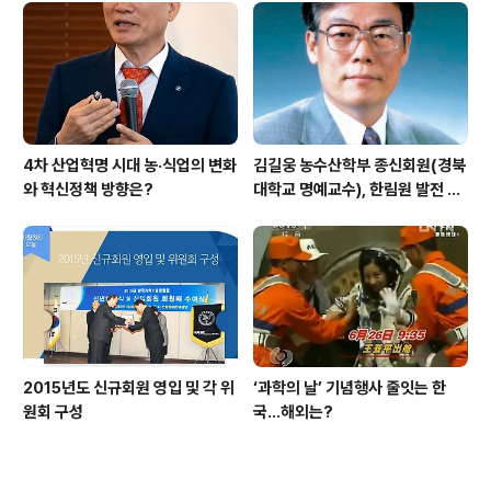
4차 산업혁명 시대 농·식업의 변화
김길웅 농수산학부 종신회원(경북
와 혁신정책 방향은?
대학교 명예교수), 한림원 발전 위
해 기부금 전달
2015년도 신규회원 영입 및 각 위
‘과학의 날’ 기념행사 줄잇는 한
원회 구성
국…해외는?