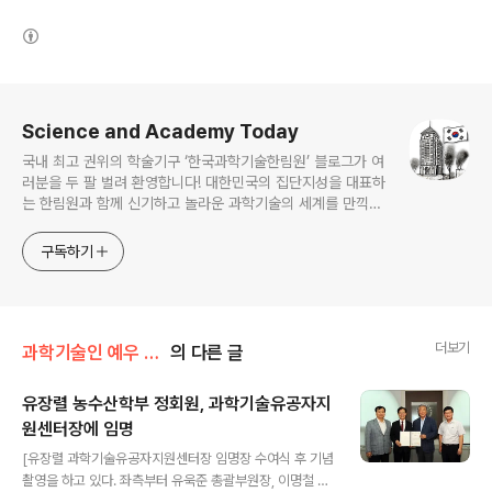
(새창열림)
로그 정보
Science and Academy Today
국내 최고 권위의 학술기구 ‘한국과학기술한림원’ 블로그가 여
러분을 두 팔 벌려 환영합니다! 대한민국의 집단지성을 대표하
는 한림원과 함께 신기하고 놀라운 과학기술의 세계를 만끽하
세요.
구독하기
더보기
과학기술인 예우 및 시상/과학기술유공자 예우 및 지원
의 다른 글
유장렬 농수산학부 정회원, 과학기술유공자지
원센터장에 임명
글 내용
[유장렬 과학기술유공자지원센터장 임명장 수여식 후 기념
촬영을 하고 있다. 좌측부터 유욱준 총괄부원장, 이명철 원