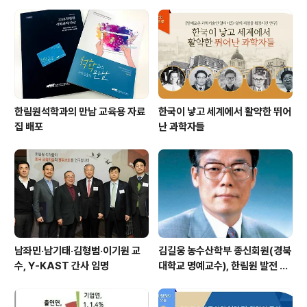
시작했다. 과학기술유공자 예우 및 지원사업은 지난 해 12
월말 국회에서 제정된 ‘과학기술유공자 예우 및 지원에 관
한 법률’에 따라 과학기술인의 긍지를 높이고 과학기술인
이 존중받는 사회 문화를 조성하기 위해 ..
한림원석학과의 만남 교육용 자료
한국이 낳고 세계에서 활약한 뛰어
집 배포
난 과학자들
남좌민·남기태·김형범·이기원 교
김길웅 농수산학부 종신회원(경북
수, Y-KAST 간사 임명
대학교 명예교수), 한림원 발전 위
해 기부금 전달