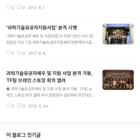
장, 유장렬 과학기술유공자지원센터장, 김호성 사무처장
0
0
2017. 8. 1.
ⓒ한국과학기술한림원] 우리 한림원은 유장렬 농수산학부
정회원(한국생명공학연구원 전문연구위원)을 과학기술유
공자지원센터장으로 임명하고 지난 2일 한림원회관에서
‘과학기술유공자지원사업’ 본격 시행
수여식을 실시했다. 유장렬 박수는 서울대, 캘리포니아 폴
글 내용
리테크닉 주립대, 미시간주립대를 거쳐 한국생명공학연구
'과학기술유공자 예우 및 지원사업'의 주관기관인 우리 한
원 생명자원관리본부장, 한국식물생명공학회 회장 등의 자
림원은 지난 7일 과학기술유공자지원센터 현판제막식을
리를 역임했으며 지난 3월 31일부터는 과학기술유공자사
개최하고 9일 첫 후보자발굴위원회를 열었다. ■ 과학기술
업추진위원회 위원장으로 활동했다. 센터장의 임기는 201
0
0
2017. 8. 8.
유공자지원센터 현판제막식 개최 [이진규 1차관과 이명철
7년 8월 1일부터 3년이다. 과학기술유공자지원센터는 우
한림원장을 비롯해 주요 관계자들이 '과학기술유공자지원
리 한림원이 주관기관으로 수행하고 있는 ‘과학기술유공자
센터 현판제막식'에 참석해 현판제막 후 기념촬영 하고 있
예우 및 지..
과학기술유공자예우 및 지원 사업 본격 가동,
다 ⓒ한국과학기술한림원] '과학기술유공자 예우 및 지원
에 관한 법률'에 따라 올해부터 시행되는 과학기술유공자
TF팀 브레인 스토밍 회의 열려
글 내용
제도 운영을 위한 지원센터가 사업 수행기관인 우리 한림
■ 과학기술유공자예우 및 지원 사업 본격 가동, TF팀 브
원 내에 개소했다. 지원센터는 유장렬 센터장을 필두로 후
레인 스토밍 회의 열려 우리 한림원이 금년부터 추진하는
보자 발굴 및 지정심사 지원, 예우 및 사회적 인식 제고 등
과학기술유공자예우 및 지원 사업의 주관기관으로 선정된
총괄 지원 기능을 수행하며, 개별 과학기술유공자의 수요
0
0
2016. 5. 24.
이후, 이에 따른 TF팀을 구성하고 동 사업의 성공적 정착
에 맞춰 맞춤형으로 사회적 활동을 지원하게 된다. 공식..
을 위한 브레인 스토밍 회의를 개최했다. 지난 5월 22일부
터 3일간 부산에서 열린 이날 브레인 스토밍 회의에서는
▲현재 운영 중인 과학기술인 명예의 전당 사업과 동 사업
의 연계방안 모색, ▲유공자 심사기준 및 규모, ▲유공자
이 블로그 인기글
예우방안 등 크게 3가지 사업방향에 대해 구체적 논의를