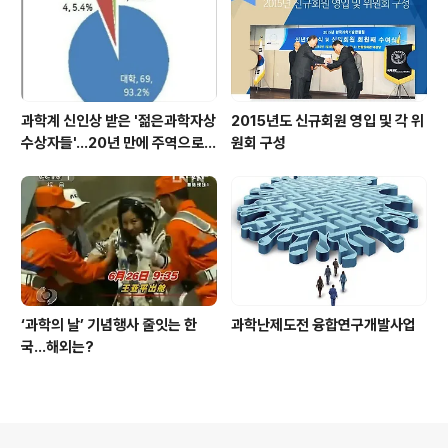
과학계 신인상 받은 '젊은과학자상
2015년도 신규회원 영입 및 각 위
수상자들'…20년 만에 주역으로
원회 구성
우뚝
‘과학의 날’ 기념행사 줄잇는 한
과학난제도전 융합연구개발사업
국…해외는?