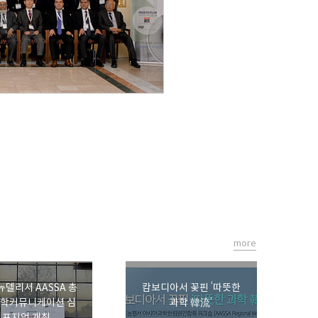
more
뉴델리서 AASSA 총
캄보디아서 꽃핀 ‘따뜻한
과학커뮤니케이션 심
과학 韓流’
포지엄 개최