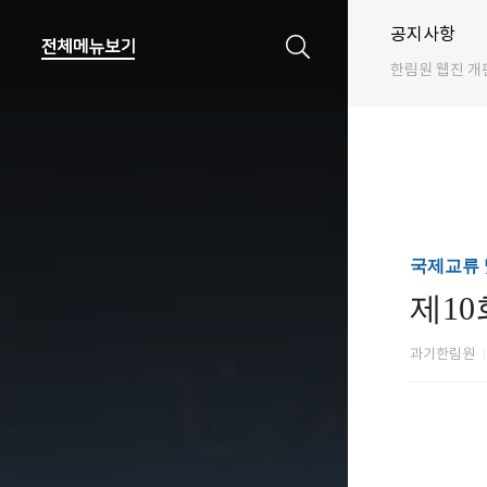
공지사항
한림원 웹진 개
국제교류 및
제10회
과기한림원