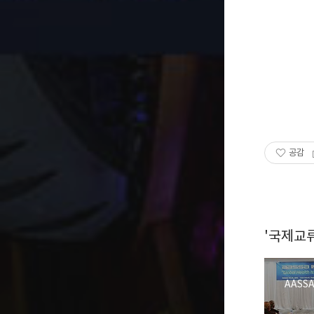
공감
'국제교류
AASS