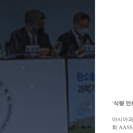
'식량 안
아시아과학
회 AASS