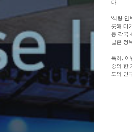
다.
'식량 안보
롯해 터키
등 각국
넓은 정
특히, 이
중의 한 
도의 인