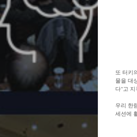
또 터키의
물을 대
다"고 
우리 한
세션에 