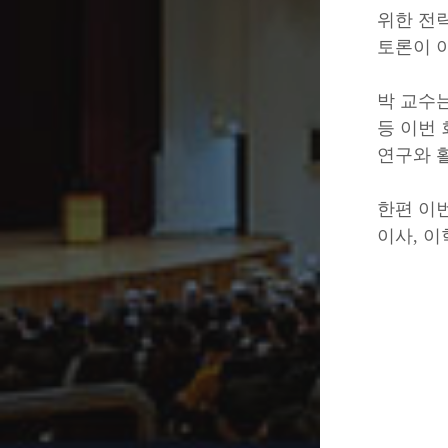
위한 전
토론이 
박 교수는
등 이번
연구와 
한편 이
이사, 이