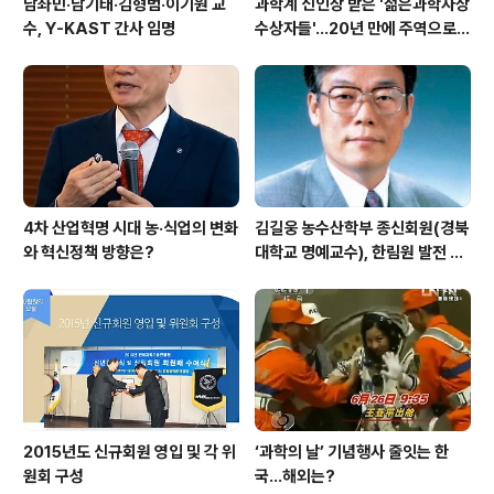
남좌민·남기태·김형범·이기원 교
과학계 신인상 받은 '젊은과학자상
수, Y-KAST 간사 임명
수상자들'…20년 만에 주역으로
우뚝
4차 산업혁명 시대 농·식업의 변화
김길웅 농수산학부 종신회원(경북
와 혁신정책 방향은?
대학교 명예교수), 한림원 발전 위
해 기부금 전달
2015년도 신규회원 영입 및 각 위
‘과학의 날’ 기념행사 줄잇는 한
원회 구성
국…해외는?