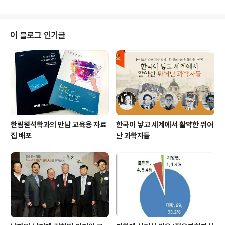
모교로서 권 유공자는 제자인 이재원 슈프리마HQ대표와
함께 ‘과학기술분야 진학과 창업 기회’를 주제로 함께 강연
과 대담을 진행했다. 권욱현 유공자는 ‘이동구간제어’ 이론
을 최초로 규명하는 등 자동제어 분야 국내 과학기술 발전
이 블로그 인기글
을 이끌었으며, 본격적인 벤처 붐이 일기 전부터 수많은 제
자들에게 창업의 열정을 전달함으로써 휴맥스‧슈프리마‧파
인디지털‧우리기술 등 일명 ‘권욱현 사단’이라고 불리는 국
내 대표 벤처기업들의 탄생에 산파 역할을 했다. 이재원 대
표는 2000년 슈프리마를 창업했으며 ..
한림원석학과의 만남 교육용 자료
한국이 낳고 세계에서 활약한 뛰어
집 배포
난 과학자들