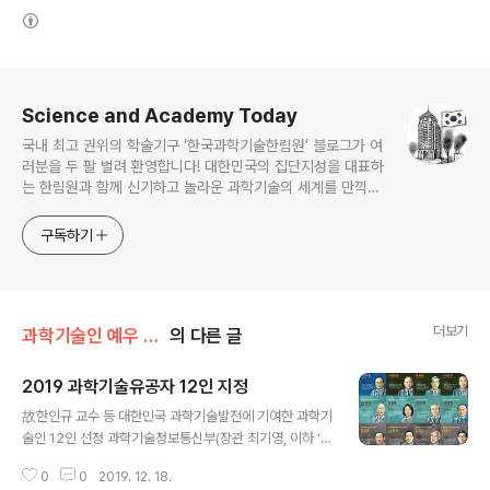
(새창열림)
로그 정보
Science and Academy Today
국내 최고 권위의 학술기구 ‘한국과학기술한림원’ 블로그가 여
러분을 두 팔 벌려 환영합니다! 대한민국의 집단지성을 대표하
는 한림원과 함께 신기하고 놀라운 과학기술의 세계를 만끽하
세요.
구독하기
더보기
과학기술인 예우 및 시상/과학기술유공자 예우 및 지원
의 다른 글
2019 과학기술유공자 12인 지정
글 내용
故한인규 교수 등 대한민국 과학기술발전에 기여한 과학기
술인 12인 선정 과학기술정보통신부(장관 최기영, 이하 ‘과
기정통부’)는 지난 12월 18일 2017, 2018년에 이어 세
0
0
2019. 12. 18.
번째로 대한민국 과학기술유공자를 신규 지정했다. 과학기