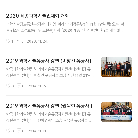
술유공자 제도는 일반 국민이 존경할 만한 우수한 업적이
있는 과학기술인을 ‘과학기술유공자’로 지정하고, 예우 및
2020 세종과학기술인대회 개최
지원을 통해 과학기술인의 명예와 긍지를 높이고 과학기술
글 내용
인이 존중받는 사회문화를 조성하는 것을 목적으로 한다.
과학기술정보통신부(장관 최기영, 이하 ‘과기정통부’)와 11월 19일(목) 오후, 서
한국과학기술한림원은 2016년부터 '과학기술유공자 예우
울 웨스틴조선호텔(그랜드볼룸)에서 「2020 세종과학기술인대회」를 개최했다.
및 지원사업'을 주관하며, 심사와 예우, 지원 등을 담당하고
한국과학기술한림원(원장 한민구)이 주관하는 이번 행사에서는 과학기술유공
있다. 올해 과학기술유공자 심사에는 모든 과학기술인이
1
0
2020. 11. 24.
자에 대한 대통령 명의 증서 수여식과, 대한민국 과학기술 발전과 국민의 삶 개
공감하고, 일반국민에게 존경받을 수 있는 과학기술유공자
선에 크게 기여한 유공자의 업적을 기리고 돌아보기 위한 헌정강연이 진행되었
가 지정될 수 있도록 총 3단계에 ..
다. 증서 수여식에서는 ’19년도에 신규 지정된 12인의 과학기술유공자에 대한
2019 과학기술유공자 강연 (이창건 유공자)
대통령 명의 증서 수여가 이루어졌다. 유공자 증서는 그 동안 ‘과학·정보통신의
글 내용
날’(4월)에서 수여되었으나, 올 해는 코로나19 상황을 고려하여 유공자 헌정행
한국과학기술한림원 과학기술유공자지원센터(센터장 유
사인 「2020 세종과학기술인대회」에서 증서수여식이 진행되었다. 이날 증서를
장렬·이하 센터)는 이창건 유공자를 초청 지난 11월 21일
수여 받은 유공자는..
(목) 울산과학기술원에서 마지막 '2019 과학기술유공자
0
0
2019. 11. 26.
강연'을 개최했다. 원자력 국산화에서부터 한국형 원전 개
발 이끈 한국 원자력 1세대 연구자인 이창건 유공자는 '한
국 과학기술계가 나아갈길'을 주제로 강연했다.
2019 과학기술유공자 강연 (권욱현 유공자 )
글 내용
한국과학기술한림원 과학기술유공자지원센터(센터장 유
장렬·이하 센터)는 IT벤처업계의 스승 권욱현 유공자를 초
청, 10월 28일(월) 경기고등학교에서 세 번째 ‘2019 과학
0
0
2019. 11. 11.
기술유공자 강연’을 개최했다. 경기고는 권욱현 유공자의