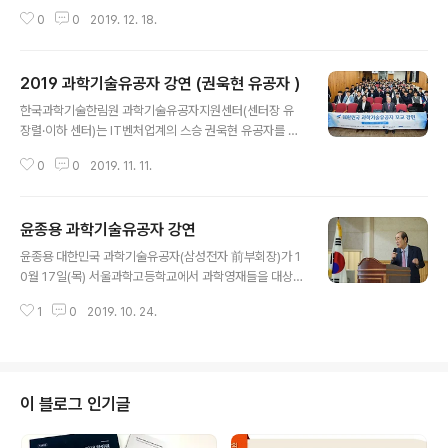
기정통부’)는 지난 12월 18일 2017, 2018년에 이어 세
0
0
2019. 12. 18.
번째로 대한민국 과학기술유공자를 신규 지정했다. 과학기
술유공자 제도는 일반 국민이 존경할 만한 우수한 업적이
있는 과학기술인을 ‘과학기술유공자’로 지정하고, 예우 및
2019 과학기술유공자 강연 (권욱현 유공자 )
지원을 통해 과학기술인의 명예와 긍지를 높이고 과학기술
글 내용
인이 존중받는 사회문화를 조성하는 것을 목적으로 한다.
한국과학기술한림원 과학기술유공자지원센터(센터장 유
한국과학기술한림원은 2016년부터 '과학기술유공자 예우
장렬·이하 센터)는 IT벤처업계의 스승 권욱현 유공자를 초
및 지원사업'을 주관하며, 심사와 예우, 지원 등을 담당하고
청, 10월 28일(월) 경기고등학교에서 세 번째 ‘2019 과학
있다. 올해 과학기술유공자 심사에는 모든 과학기술인이
0
0
2019. 11. 11.
기술유공자 강연’을 개최했다. 경기고는 권욱현 유공자의
공감하고, 일반국민에게 존경받을 수 있는 과학기술유공자
모교로서 권 유공자는 제자인 이재원 슈프리마HQ대표와
가 지정될 수 있도록 총 3단계에 ..
함께 ‘과학기술분야 진학과 창업 기회’를 주제로 함께 강연
윤종용 과학기술유공자 강연
과 대담을 진행했다. 권욱현 유공자는 ‘이동구간제어’ 이론
글 내용
을 최초로 규명하는 등 자동제어 분야 국내 과학기술 발전
윤종용 대한민국 과학기술유공자(삼성전자 前부회장)가 1
을 이끌었으며, 본격적인 벤처 붐이 일기 전부터 수많은 제
0월 17일(목) 서울과학고등학교에서 과학영재들을 대상으
자들에게 창업의 열정을 전달함으로써 휴맥스‧슈프리마‧파
로 ‘과학기술혁신과 사회발전’을 주제로 강연했다. 이번 강
인디지털‧우리기술 등 일명 ‘권욱현 사단’이라고 불리는 국
1
0
2019. 10. 24.
연에는 서울과학고등학교 재학생, 교사, 사전에 신청한 학
내 대표 벤처기업들의 탄생에 산파 역할을 했다. 이재원 대
부모 등 100여명이 참석했다. 윤종용 유공자는 강연에서
표는 2000년 슈프리마를 창업했으며 ..
도구의 발명과 과학기술의 혁신이 인류 역사 발전의 원동
력임을 강조하고, 과학영재들에게 “세상을 넓게 멀리보고
큰 꿈을 키워서 열정을 갖고 도전하여 우리 사회의 발전에
이 블로그 인기글
크게 기여해 주기를 바란다”고 당부했다. 윤종용 유공자는
4G D램, CDMA 개발로 한국을 반도체·통신 강국으로 견