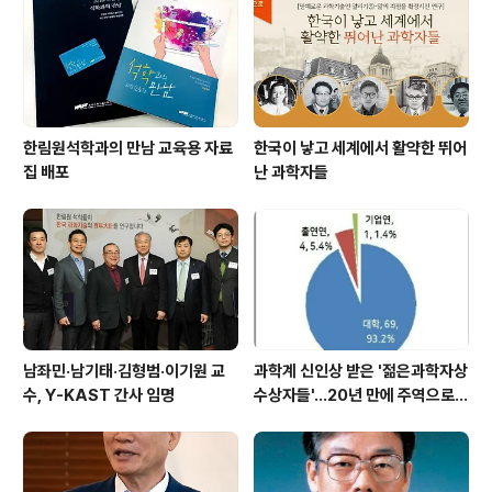
인했으며, 최대의 기술개발 투자로 기술 강국을 이끌고 국
제표준과 특허로 국가경쟁력을 높이는 데 기여한 공로로
지난 2017년 초대 과학기술유공자로 지정..
한림원석학과의 만남 교육용 자료
한국이 낳고 세계에서 활약한 뛰어
집 배포
난 과학자들
남좌민·남기태·김형범·이기원 교
과학계 신인상 받은 '젊은과학자상
수, Y-KAST 간사 임명
수상자들'…20년 만에 주역으로
우뚝