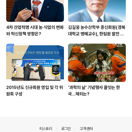
4차 산업혁명 시대 농·식업의 변화
김길웅 농수산학부 종신회원(경북
와 혁신정책 방향은?
대학교 명예교수), 한림원 발전 위
해 기부금 전달
2015년도 신규회원 영입 및 각 위
‘과학의 날’ 기념행사 줄잇는 한
원회 구성
국…해외는?
의안내
티스토리
로그인
고객센터