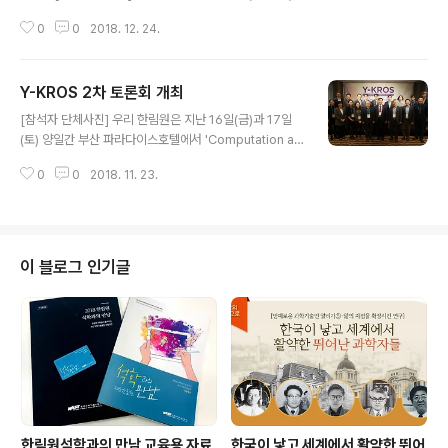
교수, 우성훈 IBM 왓슨연구소 스탭, 변혜령 KAIST 교수,
0
0
2018. 12. 24.
김호민 KAIST 교수 [수상자 단체사진] 우리 한림원은 지
난 12월 14일 국립과천과학관에서 한국연구재단, 한국여
성과학기술인지원센터와 함께 과학기술정보통신부에서 주
Y-KROS 2차 토론회 개최
관하는 '2018년 우수 과학자 포상' 통합 시상식을 개최했
글 내용
다. 포상명 젊은과학자상 한국과학상·공학상 이달의과학기
[참석자 단체사진] 우리 한림원은 지난 16일(금)과 17일
술인상 올해의 여성과학기술인상 제정년도 1997 1987 1
(토) 양일간 부산 파라다이스호텔에서 'Computation an
997 2001 개요 과학기술 발전을 견인할 젊은 과학자(40
d Life'를 주제로 2차 토론회를 개최했다. 2차 토론회에서
세 미만) 발굴·시상 자연과학, 공학 분야 세계적 연구성과의
0
0
2018. 11. 23.
는 참여한 23인의 Y-KAST 회원을 2개의 그룹으로 나누
과학기술자 발굴·시상 과학기술발전에 공헌한 과학기술인
어 지난 8월 개최된 1차 토론회에서 도출된 키워드와 정해
을 매월 발굴·시상 ..
진 주제에 대해 심화토론을 진행했다. 서로 다른 분야의 Y-
KAST 회원들은 본인의 연구분야 소개와 본인의 업적에
대해 발표를 하고, 주어진 키워드와 주제를 아우르는 최종
이 블로그 인기글
융합연구 분야 개발을 위한 과정과 목표 설정에 대한 토론
이 진행됐다. 김성용 KAIST 교수는 본인의 연구분야인 표
층해수유동관측과 응용기술개발을 소개하며 해류 추척을
통해 플라스틱으로 인한 해양오염을 해결할 수 있는 방법
에 대해 제안했다...
한림원석학과의 만남 교육용 자료
한국이 낳고 세계에서 활약한 뛰어