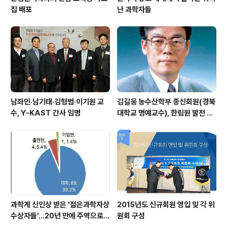
집 배포
난 과학자들
남좌민·남기태·김형범·이기원 교
김길웅 농수산학부 종신회원(경북
수, Y-KAST 간사 임명
대학교 명예교수), 한림원 발전 위
해 기부금 전달
과학계 신인상 받은 '젊은과학자상
2015년도 신규회원 영입 및 각 위
수상자들'…20년 만에 주역으로
원회 구성
우뚝