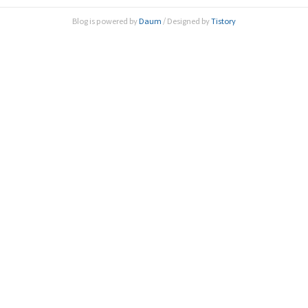
시대 농식업(Agriculture and Food)의 변화와 혁신정책 방
Blog is powered by
Daum
/ Designed by
Tistory
향’을 주제로 ‘제140회 한림원탁토론회’를 개최했다. 스마트
팜이란, 농업기술에 정보통신기술..