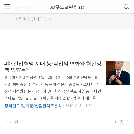
3D푸드프린팅 (1)
공지사항
한림원 웹진 개편 안내
4차 산업혁명 시대 농·식업의 변화와 혁신정
책 방향은?
한국과학기술한림원, 9월 4일(수) 제140회 한림원탁토론회
개최 농림축산 및 수산, 식품 분야 전문가 총출동…스마트팜
정책 개선방향 논의 정부가 8대 혁신성장 선도 사업 중 하나인
스마트팜(Smart Farm) 확산을 위해 2,477억 원의 예산을 편
성하고 생태계 조성을 위한 거점 조성을 본격 추진하고 있는
정책연구 및 자문/한림원탁토론회
2019. 9. 5. 14:54
가운데, 관계분야 전문가들이 한 자리에 모여 국내 농식업 정
책의 현주소를 짚어보고 향후 발전방향에 대해 논의하는 자리
이전
다음
가 마련됐다. 한국과학기술한림원(원장 한민구·이하 한림원)
은 9월 4일(수) 오후 3시 한국프레스센터에서 ‘4차 산업혁명