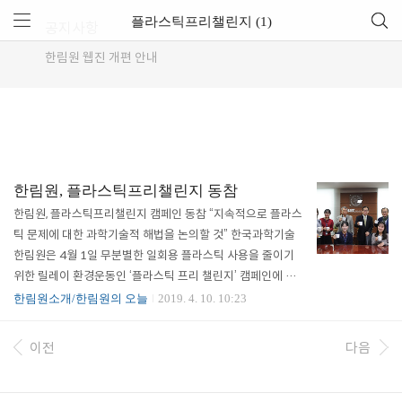
플라스틱프리챌린지 (1)
공지사항
한림원 웹진 개편 안내
한림원, 플라스틱프리챌린지 동참
한림원, 플라스틱프리챌린지 캠페인 동참 “지속적으로 플라스
틱 문제에 대한 과학기술적 해법을 논의할 것” 한국과학기술
한림원은 4월 1일 무분별한 일회용 플라스틱 사용을 줄이기
위한 릴레이 환경운동인 ‘플라스틱 프리 챌린지’ 캠페인에 동
참했다. 해당 캠페인은 2018년 11월 세계자연기금(WWF)과
한림원소개/한림원의 오늘
2019. 4. 10. 10:23
㈜제주패스가 공동 기획한 환경운동으로서 참여자는 플라스
틱 사용 감축을 약속하는 의미로 머그컵 사용 인증 사진을 SN
이전
다음
S에 게시하고 다음 참여자로 2명 이상을 지목해야 한다. 한국
과학기술단체총연합회 김명자 회장의 지목에 따라 캠페인에
참여한 한민구 원장은 정진호 총괄부원장, 이두성 대외협력부