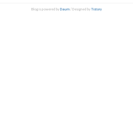
구회(이사장 원광연)는 12일 오후 2시 ‘코로나 바이러스 감염
Blog is powered by
Daum
/ Designed by
Tistory
증-19(이하 코로나19)의 중간점검-과학기술적 관점에서’를
주제로 공동포럼을 개최했다. 이번 포럼은 과학기술적 관점에
서 바라..