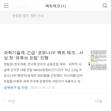
팩트체크 (1)
공지사항
한림원 웹진 개편 안내
과학기술계, 긴급 ‘코로나19’ 팩트 체크…사
상 첫 ‘유튜브 포럼’ 진행
한림원-한국과총-연구회 온라인 공동포럼 개최…과학적 사
실에 근거한 내용 전달 WHO(세계보건기구)가 지난 12일 코
로나19의 팬데믹(세계적 대유행)을 선언했다. 아시아를 넘어
유럽을 비롯한 세계 각국에 감염자와 사망자가 속출하고 있으
며, 부정확한 정보와 가짜뉴스로 인한 국민들의 혼란도 불안감
정책연구 및 자문
2020. 3. 16. 17:16
도 가중되고 있다. 이러한 가운데 과학기술계 관련 전문가들이
과학적 사실에 근거한 정보를 전달하기 위해 나섰다. 한국과학
이전
다음
기술한림원(원장 한민구)과 한국과학기술단체총연합회(회장
이우일), 대한민국의학한림원(원장 임태환), 국가과학기술연