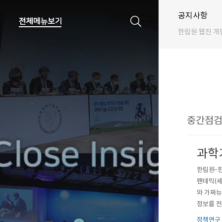
공지사항
한림원 웹진 개
중간점검 
과학기
한림원-한
팬데믹(세
와 가짜뉴
정보를 전
원(원장 
정책연구 