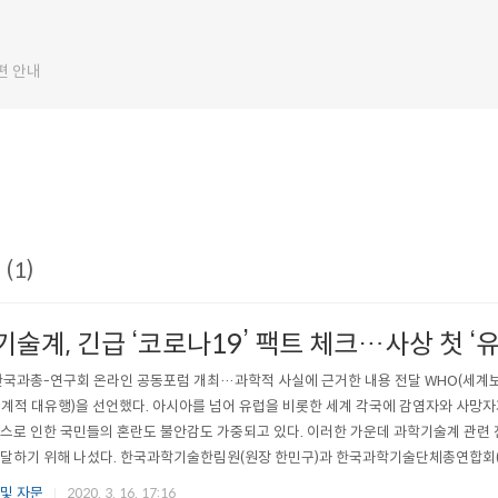
편 안내
(1)
술계, 긴급 ‘코로나19’ 팩트 체크…사상 첫 ‘
국과총-연구회 온라인 공동포럼 개최…과학적 사실에 근거한 내용 전달 WHO(세계보
계적 대유행)을 선언했다. 아시아를 넘어 유럽을 비롯한 세계 각국에 감염자와 사망자
스로 인한 국민들의 혼란도 불안감도 가중되고 있다. 이러한 가운데 과학기술계 관련
달하기 위해 나섰다. 한국과학기술한림원(원장 한민구)과 한국과학기술단체총연합회(
임태환), 국가과학기술연구회(이사장 원광연)는 12일 오후 2시 ‘코로나 바이러스 감염증
및 자문
2020. 3. 16. 17:16