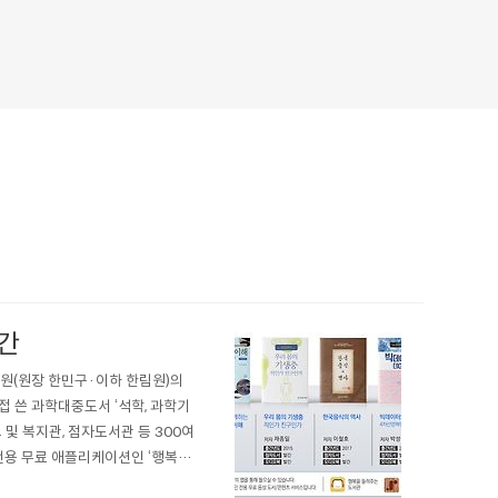
간
원(원장 한민구·이하 한림원)의
접 쓴 과학대중도서 ‘석학, 과학기
및 복지관, 점자도서관 등 300여
전용 무료 애플리케이션인 ‘행복을
 한림원 회원들의 저술활동을 위해 발