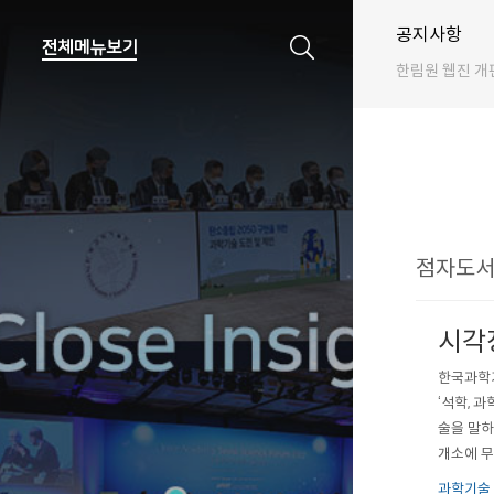
공지사항
한림원 웹진 개
점자도서 
시각
한국과학기
‘석학, 
술을 말하
개소에 무
들려주는 
과학기술