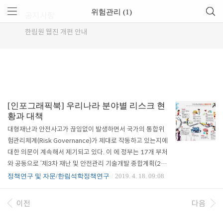
위험관리 (1)
공지사항
한림원 웹진 개편 안내
[인포그래픽북] 우리나라 분야별 리스크 현
황과 대책
대형재난과 안전사고가 끊임없이 발생하면서 국가의 통합위
험관리체계(Risk Governance)가 제대로 작동하고 있는지에
대한 의문이 계속해서 제기되고 있다. 이 에 정부는 17개 부처
와 공동으로 ‘제3차 재난 및 안전관리 기술개발 종합계획(201
8년~2022년)’을 마련, 안전한 대한민국의 청사진을 제시했
정책연구 및 자문/한림석학정책연구
2019. 4. 18. 09:08
다. 한국과학기술한림원 또한 ‘과학기술현안대응TFT(공동위
원장 유욱준․김승조)’를 구성 하고 첫 번째 주제로 우리나라의
이전
다음
통합위험관리체계를 다뤘다. TFT는 정부가 발표한 종합계획
을 분석하고 재난 대응에 있어 과학기술 활용방안과 이를 위한