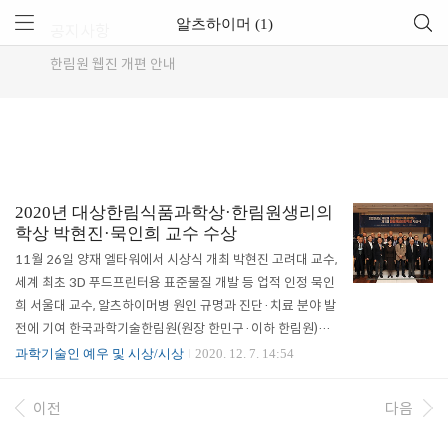
알츠하이머 (1)
공지사항
한림원 웹진 개편 안내
2020년 대상한림식품과학상·한림원생리의
학상 박현진·묵인희 교수 수상
11월 26일 양재 엘타워에서 시상식 개최 박현진 고려대 교수,
세계 최초 3D 푸드프린터용 표준물질 개발 등 업적 인정 묵인
희 서울대 교수, 알츠하이머병 원인 규명과 진단·치료 분야 발
전에 기여 한국과학기술한림원(원장 한민구·이하 한림원)은
‘제6회 대상한림식품과학상’ 수상자로 박현진 고려대학교 교
과학기술인 예우 및 시상/시상
2020. 12. 7. 14:54
수를, ‘제1회 한림원생리의학상’ 수상자로 묵인희 서울대학교
교수를 선정했다고 밝혔다. 수상자에게는 각각 상패와 상금이
이전
다음
수여됐다. 시상식은 11월 26일 엘타워에서 진행됐으며, 코로
나19 상황에 따라 정부의 권고 수칙을 준수하여 시행됐다. 올