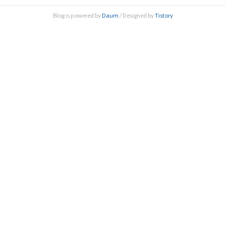
해로 6회째를 맞이하는 ‘대상한림식품과학상’은 식품과학 분
Blog is powered by
Daum
/ Designed by
Tistory
야 발전에 기여하기 위해 대상주식회사(대표이사 임정배)와
한림원이 2015년 공동으로 제정한 상으로, 매년 세계적..