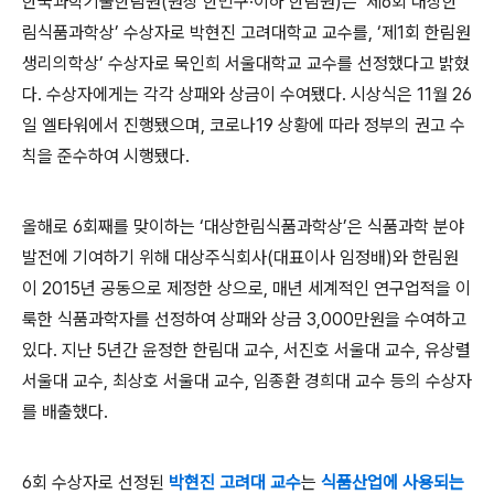
한국과학기술한림원
(
원장 한민구
·
이하 한림원
)
은
‘
제
6
회 대상한
림식품과학상
’
수상자로 박현진 고려대학교 교수를
, ‘
제
1
회 한림원
생리의학상
’
수상자로 묵인희 서울대학교 교수를 선정했다고 밝혔
다
.
수상자에게는 각각 상패와 상금이 수여됐다
.
시상식은
11
월
26
일 엘타워에서 진행됐으며
,
코로나
19
상황에 따라 정부의 권고 수
칙을 준수하여 시행됐다
.
올해로
6
회째를 맞이하는
‘
대상한림식품과학상
’
은 식품과학 분야
발전에 기여하기 위해 대상주식회사
(
대표이사 임정배
)
와 한림원
이
2015
년 공동으로 제정한 상으로
,
매년 세계적인 연구업적을 이
룩한 식품과학자를 선정하여 상패와 상금
3,000
만원을 수여하고
있다
.
지난
5
년간 윤정한 한림대 교수
,
서진호 서울대 교수
,
유상렬
서울대 교수
,
최상호 서울대 교수
,
임종환 경희대 교수 등의 수상자
를 배출했다
.
6
회 수상자로 선정된
박현진 고려대 교수
는
식품산업에 사용되는