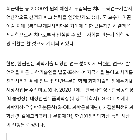
최근에는 총
2,000
억 원의 예산이 투입되는 치매극복연구개발사
업단장으로 선정되며 그 능력을 인정받기도 했다
.
묵 교수가 이끌
어갈 치매극복연구개발사업단은 치매에 대한 근본적인 해결책을
제시함으로써 치매로부터 안심할 수 있는 사회를 만들기 위한 첨
병 역할을 할 것으로 기대되고 있다
.
한편
,
한림원은 과학기술 다양한 연구 분야에서 탁월한 연구개발
업적을 이룬 과학기술인을 발굴
·
포상하여 자긍심을 높이고 사기를
진작시키기 위해 정부 및 민간부문과 함께 과학기술인 생애주기별
시상사업을 추진하고 있다
. 2020
년에는 한국과학상
ㆍ
한국공학상
(
대통령상
),
대상한림식품과학상
(
대상주식회사
), S-OIL
차세대
과학자상
·
우수학위논문상
(S-OIL
과학문화재단
),
카길한림생명과
학상
(
카길애그리퓨리나 문화재단
),
한림원생리의학상 등의 시상
이 진행될 예정이다
.