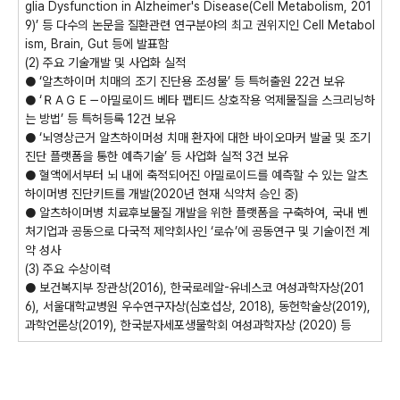
glia Dysfunction in Alzheimer's Disease(Cell Metabolism, 201
9)’ 등 다수의 논문을 질환관련 연구분야의 최고 권위지인 Cell Metabol
ism, Brain, Gut 등에 발표함
(2) 주요 기술개발 및 사업화 실적
● ‘알츠하이머 치매의 조기 진단용 조성물’ 등 특허출원 22건 보유
● ‘ＲＡＧＥ－아밀로이드 베타 펩티드 상호작용 억제물질을 스크리닝하
는 방법’ 등 특허등록 12건 보유
● ‘뇌영상근거 알츠하이머성 치매 환자에 대한 바이오마커 발굴 및 조기
진단 플랫폼을 통한 예측기술’ 등 사업화 실적 3건 보유
● 혈액에서부터 뇌 내에 축적되어진 아밀로이드를 예측할 수 있는 알츠
하이머병 진단키트를 개발(2020년 현재 식약처 승인 중)
● 알츠하이머병 치료후보물질 개발을 위한 플랫폼을 구축하여, 국내 벤
처기업과 공동으로 다국적 제약회사인 ‘로슈’에 공동연구 및 기술이전 계
약 성사
(3) 주요 수상이력
● 보건복지부 장관상(2016), 한국로레알-유네스코 여성과학자상(201
6), 서울대학교병원 우수연구자상(심호섭상, 2018), 동헌학술상(2019),
과학언론상(2019), 한국분자세포생물학회 여성과학자상 (2020) 등