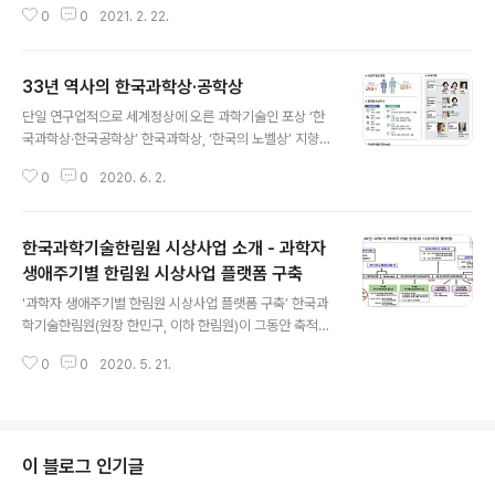
0
0
2021. 2. 22.
발전에 기여 황일두 POSTECH 교수, 관다발 발달제어 기
작·식물 줄기세포 활성 조절 기작 등 최초 규명 한국과학기
술한림원(원장 한민구, 이하 한림원)이 주관하고 재단법인
33년 역사의 한국과학상·공학상
카길애그리퓨리나 문화재단(이사장 박용순 카길 한국 대
글 내용
표, 이하 문화재단)이 후원하는 ‘제5회 카길한림생명과학
단일 연구업적으로 세계정상에 오른 과학기술인 포상 ‘한
상’ 시상식이 23일 한림원 회관에서 개최됐다. 수상자는
국과학상·한국공학상’ 한국과학상, ‘한국의 노벨상’ 지향하
배승철 부경대학교 FAO-세계수산대학 국제교수와 황일
며 1987년 제정…33년 간 62명 수상자 배출 1994년 제
두 POSTECH 생명과학과 교수가 선정됐으며, 각각 상패
0
0
2020. 6. 2.
정된 한국공학상, 국가경제 및 산업발전에 기여한 공학자
와 상금 2,000만 원이 수여됐다. 배승철 교수는 수산양식
37명 시상 2020년부터 한국과학기술한림원 주관…6월
학 중 양식사료 영양학 전문가로서 특히 ..
말까지 후보자 추천 접수 대한민국 과학기술 연구의 진흥
한국과학기술한림원 시상사업 소개 - 과학자
에 앞장서 왔던 한국과학상·한국공학상 시상사업이 올해부
터 한국과학기술한림원에 이관됐다. 지난해까지 과학기술
생애주기별 한림원 시상사업 플랫폼 구축
글 내용
정보통신부와 한국연구재단 주관으로 총 99명의 수상자를
'과학자 생애주기별 한림원 시상사업 플랫폼 구축’ 한국과
배출한 한국과학상·한국공학상은 앞으로 각 분야 세계적
학기술한림원(원장 한민구, 이하 한림원)이 그동안 축적되
석학의 결집체인 한국과학기술한림원을 통해 명실상부 한
어 온 시상사업에 대한 노하우를 바탕으로 2020년부터
국 최고 과학기술상으로서 위상을 높일 계획이다. 자생적
0
0
2020. 5. 21.
‘과학자전생애주기별 시상사업 플랫폼’을 구축, 본격적인
과학 발전 위해 제정된 ‘한국과학상·한국공학상’ 기초과..
가동에 나섰다. 한림원은 과학기술인의 자긍심을 높이고
사기를 진작시키고자 정부 및 기업과 함께 각 분야 연구업
적이 탁월한 과학기술인을 선발, 포상해왔다. 특히 올해부
터는 과학자전생애주기별 시상사업 플랫폼을 통해 과학기
이 블로그 인기글
술 꿈나무인 청소년부터 박사학위 과정, 포닥을 거쳐 차세