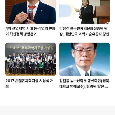
4차 산업혁명 시대 농·식업의 변화
이창건 한국원자력문화진흥원 원
와 혁신정책 방향은?
장, 대한민국 과학기술유공자 강연
2017년 젊은과학자상 시상식 개
김길웅 농수산학부 종신회원(경북
최
대학교 명예교수), 한림원 발전 위
해 기부금 전달
의안내