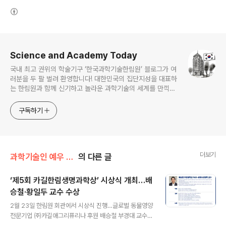
(새창열림)
로그 정보
Science and Academy Today
국내 최고 권위의 학술기구 ‘한국과학기술한림원’ 블로그가 여
러분을 두 팔 벌려 환영합니다! 대한민국의 집단지성을 대표하
는 한림원과 함께 신기하고 놀라운 과학기술의 세계를 만끽하
세요.
구독하기
더보기
과학기술인 예우 및 시상/시상
의 다른 글
‘제5회 카길한림생명과학상’ 시상식 개최…배
승철·황일두 교수 수상
글 내용
2월 23일 한림원 회관에서 시상식 진행…글로벌 동물영양
전문기업 ㈜카길애그리퓨리나 후원 배승철 부경대 교수,
뱀장어 인공종묘 생산 분야 개척 및 지속가능한 수산양식