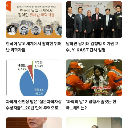
대과학자, 중견과학자, 그리고 과학기술유공자에 이르기까
지 각 대상에 맞는 시상사업을 진행한다. 한림원은 올해 정
부가 지원하는 한국과학상· 공학상 포상사업과 과학기술유
공자 지정사업을 주관하고, 민간기업에서 후원하는 에쓰-..
한국이 낳고 세계에서 활약한 뛰어
남좌민·남기태·김형범·이기원 교
난 과학자들
수, Y-KAST 간사 임명
과학계 신인상 받은 '젊은과학자상
‘과학의 날’ 기념행사 줄잇는 한
수상자들'…20년 만에 주역으로
국…해외는?
우뚝