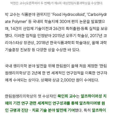
박현진 교수(오른쪽에서 두 번째)가 제6회 대상한림식품과학상을 수상했다.
박 교수는 식품분야 권위지인
‘Food Hydrocolloid’, ‘CarboHydr
ate Polymer’
등 국내외 학술지에
300
여 편의 논문을 발표했으
며
, 14
건의 산업체 기술이전과
26
건의 특허출원
·
등록 실적을 보유
했다
.
이러한 업적을 인정받아
2015
년 오뚜기 학술상
, 2017
년 코
리아스타상 장관상
, 2018
년 한국식품과학회 학술대상
,
올해 과학
기술훈장 진보장 등 다양한 상을 수상한 바 있다
.
국내 생리의학 분야 발전을 위해 한림원이 올해 처음 제정한
‘
한림
원생리의학상
’
은
2
년에 한 번 세계적인 연구업적을 이룩한 연구자
에게 수여되는 상이다
.
상패와 상금
2,000
만 원이 수여된다
.
한림원생리의학상의 첫 수상자인
묵인희 교수
는
알츠하이머성 치
매의 기전 연구 관련 세계적인 연구성과를 통해 알츠하이머병 원
인 규명과 진단
ㆍ
치료 기술 분야 발전에 기여
했다
.
특히
알츠하이