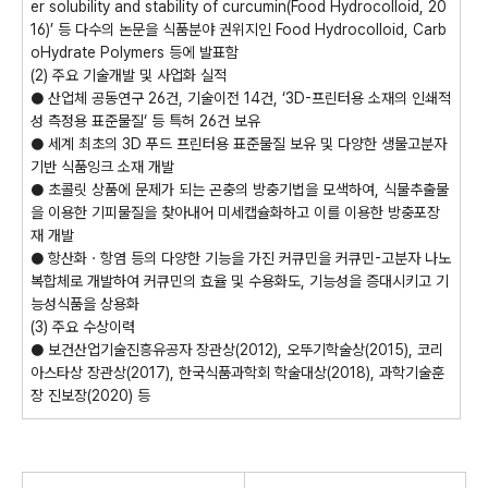
er solubility and stability of curcumin(Food Hydrocolloid, 20
16)’ 등 다수의 논문을 식품분야 권위지인 Food Hydrocolloid, Carb
oHydrate Polymers 등에 발표함
(2) 주요 기술개발 및 사업화 실적
● 산업체 공동연구 26건, 기술이전 14건, ‘3D-프린터용 소재의 인쇄적
성 측정용 표준물질‘ 등 특허 26건 보유
● 세계 최초의 3D 푸드 프린터용 표준물질 보유 및 다양한 생물고분자
기반 식품잉크 소재 개발
● 초콜릿 상품에 문제가 되는 곤충의 방충기법을 모색하여, 식물추출물
을 이용한 기피물질을 찾아내어 미세캡슐화하고 이를 이용한 방충포장
재 개발
● 항산화ㆍ항염 등의 다양한 기능을 가진 커큐민을 커큐민-고분자 나노
복합체로 개발하여 커큐민의 효율 및 수용화도, 기능성을 증대시키고 기
능성식품을 상용화
(3) 주요 수상이력
● 보건산업기술진흥유공자 장관상(2012), 오뚜기학술상(2015), 코리
아스타상 장관상(2017), 한국식품과학회 학술대상(2018), 과학기술훈
장 진보장(2020) 등