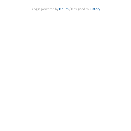
인구 10만 명당 마약류 사범 적발 인원이 20명 이하의 지수를
Blog is powered by
Daum
/ Designed by
Tistory
유지할 때 주어지는 지위를 말한다. 우리나라는 2015년 마약
류 범죄로 검거된 인원이 1만 명을 돌파하며 ..