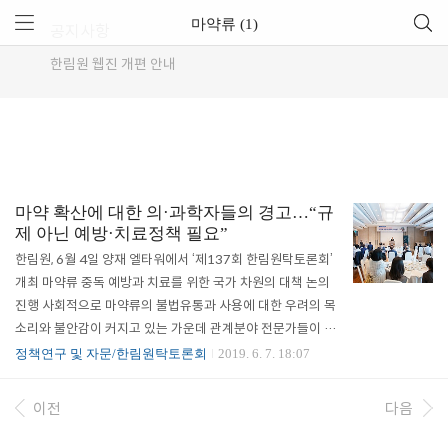
마약류 (1)
공지사항
한림원 웹진 개편 안내
마약 확산에 대한 의·과학자들의 경고…“규
제 아닌 예방·치료정책 필요”
한림원, 6월 4일 양재 엘타워에서 ‘제137회 한림원탁토론회’
개최 마약류 중독 예방과 치료를 위한 국가 차원의 대책 논의
진행 사회적으로 마약류의 불법유통과 사용에 대한 우려의 목
소리와 불안감이 커지고 있는 가운데 관계분야 전문가들이 한
자리에 모여 마약류 중독으로부터 국민을 보호하기 위한 국가
정책연구 및 자문/한림원탁토론회
2019. 6. 7. 18:07
차원의 정책수립과 대책을 논의하는 자리가 마련됐다. 한국과
학기술한림원(원장 한민구·이하 한림원)은 6월 4일(수) 오후
이전
다음
3시 양재 엘타워에서 ‘국내 마약류 사용의 실태와 대책’을 주
제로 ‘제137회 한림원탁토론회’를 개최했다. 마약청정국이란