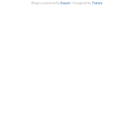
Blog is powered by
Daum
/ Designed by
Tistory
라이즈 다이얼로그 서울(Nobel Prize Dialogue Seoul 202
1)’의 ..