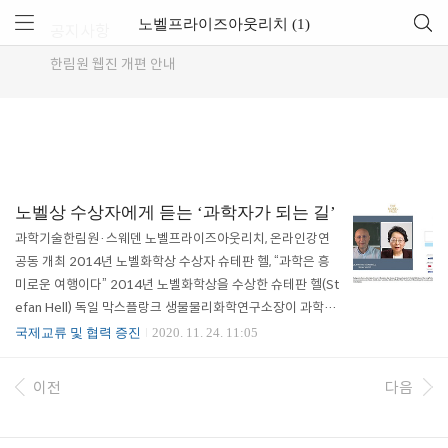
노벨프라이즈아웃리치 (1)
공지사항
한림원 웹진 개편 안내
노벨상 수상자에게 듣는 ‘과학자가 되는 길’
과학기술한림원·스웨덴 노벨프라이즈아웃리치, 온라인강연
공동 개최 2014년 노벨화학상 수상자 슈테판 헬, “과학은 흥
미로운 여행이다” 2014년 노벨화학상을 수상한 슈테판 헬(St
efan Hell) 독일 막스플랑크 생물물리화학연구소장이 과학자
를 꿈꾸는 청소년들과 젊은 연구자들을 위해 온라인 강연에 나
국제교류 및 협력 증진
2020. 11. 24. 11:05
섰다. 한국과학기술한림원은 스웨덴 노벨재단 산하기관으로
노벨상의 지식과 가치를 전 세계에 전파하는 역할을 수행하는
이전
다음
노벨프라이즈아웃리치(Nobel Prize Outreach)와 함께 지난
11월 17일 '과학자가 되는 길'(Being a Scientist)을 주제로
온라인 대중강연을 개최했다. 내년 10월 개최 예정인 ‘노벨프