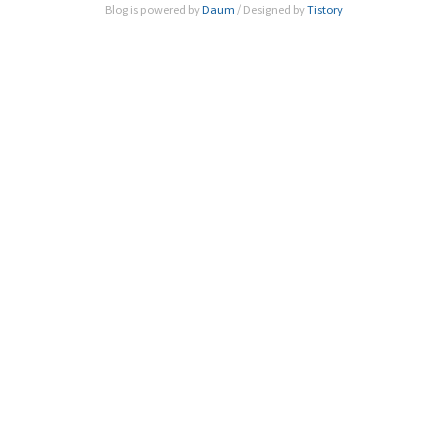
Blog is powered by
Daum
/ Designed by
Tistory
라이즈 다이얼로그 서울(Nobel Prize Dialogue Seoul 202
1)’의 ..