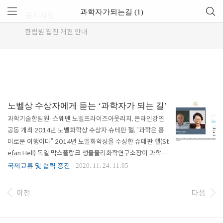
과학자가되는길 (1)
공지사항
한림원 웹진 개편 안내
노벨상 수상자에게 듣는 ‘과학자가 되는 길’
과학기술한림원·스웨덴 노벨프라이즈아웃리치, 온라인강연
공동 개최 2014년 노벨화학상 수상자 슈테판 헬, “과학은 흥
미로운 여행이다” 2014년 노벨화학상을 수상한 슈테판 헬(St
efan Hell) 독일 막스플랑크 생물물리화학연구소장이 과학자
를 꿈꾸는 청소년들과 젊은 연구자들을 위해 온라인 강연에 나
국제교류 및 협력 증진
2020. 11. 24. 11:05
섰다. 한국과학기술한림원은 스웨덴 노벨재단 산하기관으로
노벨상의 지식과 가치를 전 세계에 전파하는 역할을 수행하는
이전
다음
노벨프라이즈아웃리치(Nobel Prize Outreach)와 함께 지난
11월 17일 '과학자가 되는 길'(Being a Scientist)을 주제로
온라인 대중강연을 개최했다. 내년 10월 개최 예정인 ‘노벨프