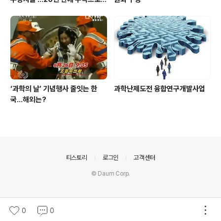
우뚝
‘과학의 날’ 기념행사 줄잇는 한
과학난제도전 융합연구개발사업
국…해외는?
의안내
티스토리
로그인
고객센터
© Daum Corp.
0
0