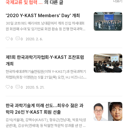
더보기
국제교류 및 협력 증진/Y-KAST
의 다른 글
'2020 Y-KAST Members' Day' 개최
글 내용
30일 코트야드 메리어트 남대문에서 개최 신입 차세대회
원 회원패 수여 및 임기만료 회원 환송 등 진행 한국과학기
술한림원(원장 한민구)과 차세대과학기술한림원은 30일
0
0
2020. 2. 6.
코트야드 메리어트 남대문에서 '2020 Y-KAST Memb
ers' Day'를 개최했다. 이번 행사는 과학기술계에서 활발
한 연구활동을 펼치고 있는 차세대 과학자들의 교류와 화
제1회 한국과학기자협회·Y-KAST 조찬포럼
합의 장을 마련함으로써 연구활동의 시너지 효과를 얻기
위해 마련됐다. 행사에는 한민구 원장, 이명철 이사장, 이공
개최
글 내용
주 대통령 비서실 과학기술보좌관, 정진호 총괄부원장, 윤
한국차세대과학기술한림원(이하 Y-KAST)과 한국과학기
정한 차세대부장, 이필호 차세대회원심사위원장 등이 참석
자협회(회장 이영완)는 5월 21일(목) 오전, HJ 비즈니스센
하였으며, 2020년 신입 차세대회원과 동반가족, 올해 2월
터 광화문점에서 ‘제1회 한국과학기자협회·Y-KAST 조찬
3년의 임기가 만료되는 차세대회원 등 Y-KAST 소속의
0
0
2020. 5. 21.
포럼’을 개최했다. 양 기관은 향후 조찬포럼을 정기적으로
젊은 과학자 80여명이 함께 했다...
개최하여 젊은 과학자들의 연구 활동 정보를 언론과 공유
하고, 과학·기술·정책에 대한 젊은 과학자들과 언론 간 현안
한국 과학기술계 미래 선도…최우수 젊은 과
교류와 논의의 장을 마련한다. 이번 행사에는 한민구 한림
원 원장과 윤정한 차세대부장이 한림원을 대표해 자리에
학자 26인 Y-KAST 회원 선출
글 내용
함께했으며, 정우성 POSTECH 교수, 박홍규 고려대 교
김석(서울대), 김택수(KAIST), 함유근(전남대), 박호석(성
수, 이현주 KAIST 교수, 남기태 서울대 교수, 김진성 연세
균관대), 김상우(연세대) 등 탁월한 학문적 성과를 낸 만 4