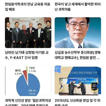
한림원석학과의 만남 교육용 자료
한국이 낳고 세계에서 활약한 뛰어
집 배포
난 과학자들
남좌민·남기태·김형범·이기원 교
김길웅 농수산학부 종신회원(경북
수, Y-KAST 간사 임명
대학교 명예교수), 한림원 발전 위
해 기부금 전달
과학계 신인상 받은 '젊은과학자상
2015년도 신규회원 영입 및 각 위
수상자들'…20년 만에 주역으로
원회 구성