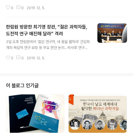
대 교수, 이정은 서울대 교수, 김상현 연세대 교수, 김범경
3세 이하 연구자 선정 과학기술부문 최고 석학기관인 한국
연세대 교수, 김수영 고려대 교수, 강용묵 교려대 교수, 오
0
0
2019. 12. 5.
과학기술한림원(원장 한민구·이하 한림원)은 한국 과학기
채운 녹색기술센터 ..
술계의 미래를 선도할 최우수 젊은 과학자 26명을 2020
년도 한국차세대과학기술한림원(Young Korean Acad
한림원 방문한 최기영 장관, “젊은 과학자들,
emy of Science and Technology, Y-KAST) 신입회
원으로 선출했다. 신입 차세대회원으로는 △정책학부 임재
도전적 연구 매진해 달라” 격려
글 내용
현 서울대학교 교수 등 2명, △이학부 김재경 KAIST 교수
3일 오후 한림원에서 ‘젊은 연구자, 네 꿈을 펼쳐라’ 간담회
등 5명, △공학부 이광호 고려대학교 교수 등 12명, △의
개최 독립적 연구 보장 등 주요 현안 논의…박사후 연구원
약학부 김상우 연세대학교 교수 등 7명으로 각 분야에서
지원책 마련 등 약속 정부가 젊은 과학자들의 연구 지원을
절정의 연구기량을 보이고 있는 젊은 연구자들이 선정됐
0
0
2019. 12. 5.
위한 예산을 대폭 확대하겠다는 계획을 밝히며, 어느 때보
다...
다 도전적으로 연구에 매진해 줄 것을 주문하고 나섰다. 이
를 위해 최기영 과학기술정보통신부(이하 과기정통부) 장
관은 12월 3일 한국과학기술한림원(원장 한민구, 이하 한
림원)에서 ‘젊은 연구자, 네 꿈을 펼쳐라’를 주제로 간담회
이 블로그 인기글
를 열고 젊은 과학자들과 대화의 시간을 가졌다. 이날 간담
회에서는 한림원 '차세대회원(Y-KAST)' 7명과 박사후연
구원 우수 연구자 12명이 참여해 연구현장의 애로사항을
전달했다. 최 장관은 인사말에서 "장관으로 취임한 이후 젊
은 연구자가 세계적인 과..