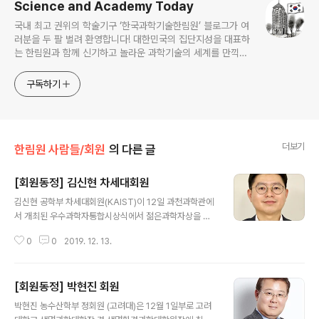
Science and Academy Today
국내 최고 권위의 학술기구 ‘한국과학기술한림원’ 블로그가 여
러분을 두 팔 벌려 환영합니다! 대한민국의 집단지성을 대표하
는 한림원과 함께 신기하고 놀라운 과학기술의 세계를 만끽하
세요.
구독하기
더보기
한림원 사람들/회원
의 다른 글
[회원동정] 김신현 차세대회원
글 내용
김신현 공학부 차세대회원(KAIST)이 12일 과천과학관에
서 개최된 우수과학자통합시상식에서 젊은과학자상을 수
상했다. 젊은과학자상은 만 40세 이하의 뛰어난 연구성과
0
0
2019. 12. 13.
와 발전잠재력을 인정되는 우수과학기술인에게 수여된다.
김신현 박사는 연성소재 특히 콜로이드 광결정 기반의 미
세입자를 대면적에 형성할 수 있는 소재 기술을 개발하였
[회원동정] 박현진 회원
으며, 이 기술은 디스플레이센서, 위변조방지 소재, 심미성
글 내용
색소재로 활용 가능하고, 잔류 약물 검출 등 다양한 응용이
박현진 농수산학부 정회원 (고려대)은 12월 1일부로 고려
가능한 캡슐형 센서 소재를 개발한 업적을 인정 받았다