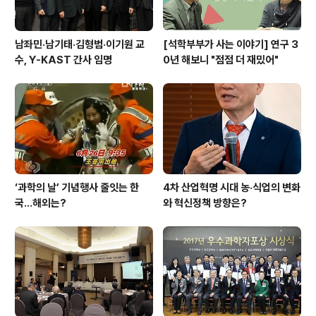
남좌민·남기태·김형범·이기원 교
[석학부부가 사는 이야기] 연구 3
수, Y-KAST 간사 임명
0년 해보니 "점점 더 재밌어"
‘과학의 날’ 기념행사 줄잇는 한
4차 산업혁명 시대 농·식업의 변화
국…해외는?
와 혁신정책 방향은?