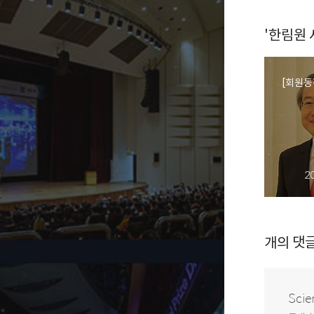
'한림원
[회원동
2
개의 댓
Scie