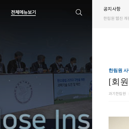
공지사항
한림원 웹진 개
한림원 사
[회
과기한림원