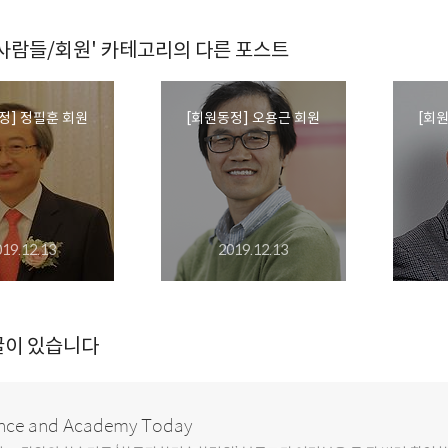
 사람들/회원' 카테고리의 다른 포스트
정] 정필훈 회원
[회원동정] 오용근 회원
[회
019.12.13
2019.12.13
글이 있습니다
nce and Academy Today