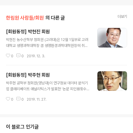
더보기
한림원 사람들/회원
의 다른 글
[회원동정] 박현진 회원
글 내용
박현진 농수산학부 정회원 (고려대)은 12월 1일부로 고려
대학교 생명과학대학장 겸 생명환경과학대학원장에 취임
했다.
0
0
2019. 12. 3.
[회원동정] 박주현 회원
글 내용
박주현 공학부 정회원(영남대)이 연구정보 데이터 분석기
업 클래리베이트 애널리틱스가 발표한 '논문 피인용횟수
상위 1% 연구자 (HCR)' 명단에 포함됐다. 특히 박 교수는
0
0
2019. 11. 27.
컴퓨터공학, 공학, 수학 등 세 분야에서 상위 1%의 피인용
횟수를 기록했다. 전세계적으로 3개 분야에서 피인용 1%
를 기록한 학자는 단 11명뿐이며, 한국인은 박 교수가 유일
하다. HCR은 클래리베이트 애널리틱스가 2014년부터 매
년 발표하는 명단으로, 논문 인용색인 데이터베이스인 ‘웹
이 블로그 인기글
오브 사이언스’의 분석 정보를 바탕으로 연구자를 선정한