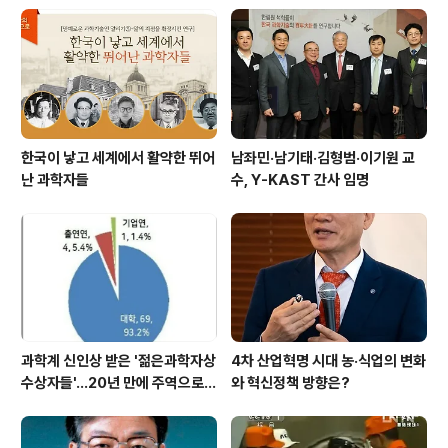
다. HCR은 우수한 연구를 수행하는 연구자 선정 기준의 하
나로 평가받고 있다.
한국이 낳고 세계에서 활약한 뛰어
남좌민·남기태·김형범·이기원 교
난 과학자들
수, Y-KAST 간사 임명
과학계 신인상 받은 '젊은과학자상
4차 산업혁명 시대 농·식업의 변화
수상자들'…20년 만에 주역으로
와 혁신정책 방향은?
우뚝