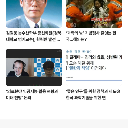
김길웅 농수산학부 종신회원(경북
‘과학의 날’ 기념행사 줄잇는 한
대학교 명예교수), 한림원 발전 위
국…해외는?
해 기부금 전달
‘의료분야 인공지능 활용 현황과
‘좋은 연구’를 위한 정책과 제도①
미래 전망’ 논의
한국 과학기술을 위한 변
의안내