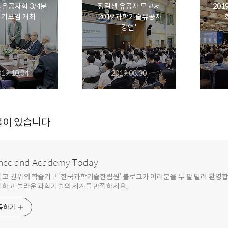
유공자회 3/4분
정길생 유공자 모교서
'20
정기모임 개최
'2019 과학기술유공자
강연'
019.10.04
2019.08.30
글이 있습니다
nce and Academy Today
최고 권위의 학술기구 ‘한국과학기술한림원’ 블로그가 여러분을 두 팔 벌려 환영
기하고 놀라운 과학기술의 세계를 만끽하세요.
독하기