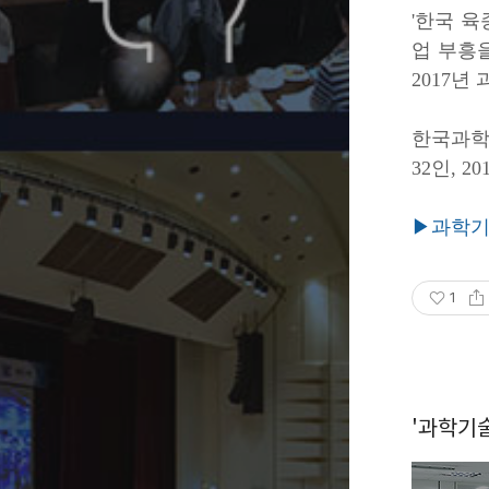
'한국 
업 부흥
2017년
한국과학
32인, 
▶과학기
1
'과학기