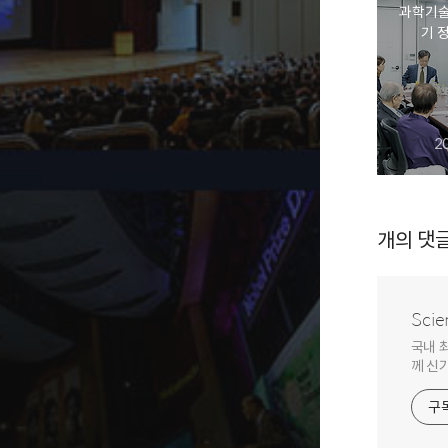
과학기술
기 
2
개의 댓
Scie
국내 
께 신
구