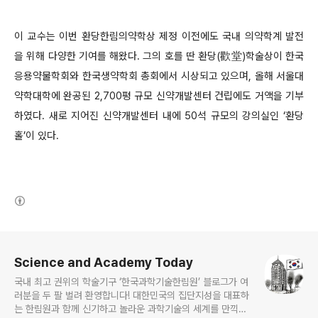
이 교수는 이번 환당한림의약학상 제정 이전에도 국내 의약학계 발전
을 위해 다양한 기여를 해왔다. 그의 호를 딴 환당(歡堂)학술상이 한국
응용약물학회와 한국생약학회 총회에서 시상되고 있으며, 올해 서울대
약학대학에 완공된 2,700평 규모 신약개발센터 건립에도 거액을 기부
하였다. 새로 지어진 신약개발센터 내에 50석 규모의 강의실인 ‘환당
홀’이 있다.
(새창열림)
로그 정보
Science and Academy Today
국내 최고 권위의 학술기구 ‘한국과학기술한림원’ 블로그가 여
러분을 두 팔 벌려 환영합니다! 대한민국의 집단지성을 대표하
는 한림원과 함께 신기하고 놀라운 과학기술의 세계를 만끽하