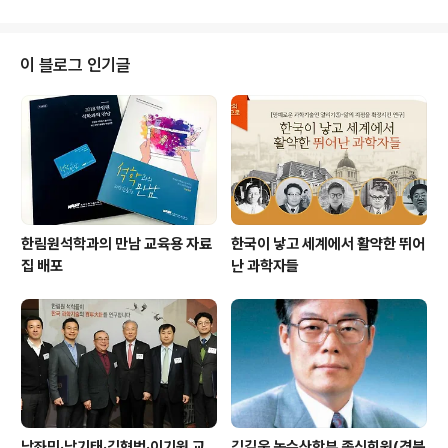
지순 교수 (서울대 물리천문학..
림원회관에서 휠라코리아(회장 윤윤수)와 ‘FILA기초과학
상’ 제정을 위한 업무협약을 체결했다. ‘FILA기초과학
상’은 과학기술자의 사기 진작과 기초과학연구 진흥에 기
이 블로그 인기글
여하기 위한 취지에서 휠라코리아의 후원으로 마련되는 것
으로, 연구업적이 탁월하며 국내외에서 높은 평가를 받고
있는 기초과학 분야의 국내 과학기술인을 대상으로 오는 3
월 공고를 시작, 엄정한 심사 과정을 거쳐 매년말 대상자를
선발해 포상하게 되며 수상자에게는 5천만원의 상..
한림원석학과의 만남 교육용 자료
한국이 낳고 세계에서 활약한 뛰어
집 배포
난 과학자들
남좌민·남기태·김형범·이기원 교
김길웅 농수산학부 종신회원(경북