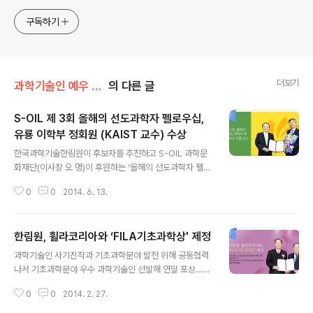
세요.
구독하기
더보기
과학기술인 예우 및 시상/시상
의 다른 글
S-OIL 제 3회 올해의 선도과학자 펠로우십,
유룡 이학부 정회원 (KAIST 교수) 수상
글 내용
한국과학기술한림원이 후보자를 추천하고 S-OIL 과학문
화재단(이사장 오 명)이 후원하는 ‘올해의 선도과학자 펠로
십’ 수상자로 KAIST 화학과 유 룡 특훈교수가 선정됐다.
0
0
2014. 6. 13.
수상자로 선정된 유 교수는 새로운 나노 다공성 물질과 촉
매연구 분야의 세계적인 석학이다. 유 교수에게는 앞으로
6년간 매년 5천만 원씩 3억 원이 지원된다. ‘올해의 선도
한림원, 휠라코리아와 ‘FILA기초과학상' 제정
과학자 펠로십’은 기초과학 분야에서 활발한 연구 활동과
글 내용
탁월한 업적을 인정받는 국내 연구자를 선정하여 학술 연
과학기술인 사기진작과 기초과학분야 발전 위해 공동협력
구에 전념할 수 있도록 지원하기 위해 2012년 제정됐다.
나서 기초과학분야 우수 과학기술인 선발해 연말 포상…상
물리, 화학, 생리의학 등 기초과학 분야에서 매년 1명의 연
금 5천만원 세계적 스포츠 브랜드 ‘휠라(FILA)’와 한국과
구자를 선정하여 6년 동안 3억 원의 연구장려금을 제공하
0
0
2014. 2. 27.
학기술한림원이 우리나라 기초과학연구 진흥과 과학기술
고 있다. 첫 수상자로 고체 물리학 분야의 세계적 석학인 임
인 사기진작을 위해 손을 잡았다. 한림원은 지난달 17일 한