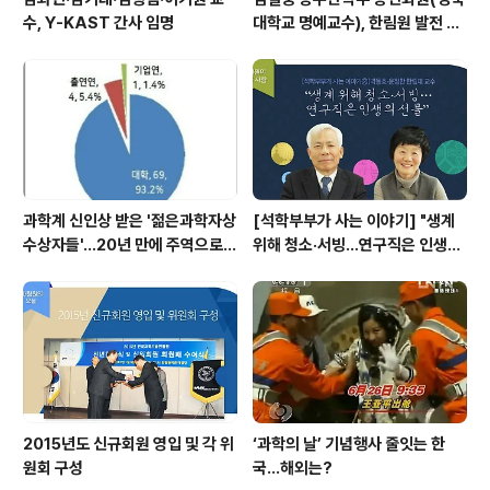
수, Y-KAST 간사 임명
대학교 명예교수), 한림원 발전 위
해 기부금 전달
과학계 신인상 받은 '젊은과학자상
[석학부부가 사는 이야기] "생계
수상자들'…20년 만에 주역으로
위해 청소·서빙…연구직은 인생의
우뚝
선물"
2015년도 신규회원 영입 및 각 위
‘과학의 날’ 기념행사 줄잇는 한
원회 구성
국…해외는?