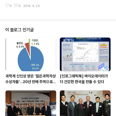
대중화 전문가들이 한자리에 모인 가운데 일반 대중의 과
원 20여명과 열띤 토론 진행 한국과학기술한림원은 프랑
학적 사고와 이해 증진방안이 논의되었다. 국제한림원연합
0
0
2014. 4. 23.
스한림원 (The French Academy of Sciences, FA
회 (Inter-Academy Panel..
S)과 공동으로 지난 8일 파리 프랑스한림원회관에서 제 1
회 한·프랑스한림원 공동심포지엄 (The 1st KAST-FAS
Bilateral Symposium)을 개최했다. ‘컴퓨터과학과 생물
정보학 (Computing Science and Bioinformatic
이 블로그 인기글
s)’을 주제로 개최된 이번 심포지엄에는 제라드 베리 (Gér
ard Berry) 콜레주드프랑스 (Collège de France) 교
수를 비롯해 올리비에 포즈하 (Olivier Faugeras) 프랑
스 국립정보기술자동..
과학계 신인상 받은 '젊은과학자상
[인포그래픽북] 바이오데이터가
수상자들'…20년 만에 주역으로
더 건강한 한국을 만들 수 있다
우뚝