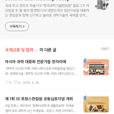
국내 최고 권위의 학술기구 ‘한국과학기술한림원’ 블로그가 여
러분을 두 팔 벌려 환영합니다! 대한민국의 집단지성을 대표하
는 한림원과 함께 신기하고 놀라운 과학기술의 세계를 만끽하
세요.
구독하기
더보기
국제교류 및 협력 증진/국제심포지엄
의 다른 글
아시아 과학 대중화 전문가들 한자리에
글 내용
‘과학적 사고와 이해: 커뮤니케이션과 사회활동을 중심으
로’ 국제워크숍 ‘과학적 사고와 이해: 커뮤니케이션과 사회
활동을 중심으로’ (Science Literacy: Science Com
0
0
2014. 6. 25.
munication and Science Outreach)를 주제로 한 국
제워크숍 (KAST-ASM-IAP International Worksho
p)이 지난 6월 12일과 13일 양일간 호암교수회관 목련홀
제 1회 韓·프랑스한림원 공동심포지엄 개최
에서 성황리에 개최되었다. 한국과학기술한림원과 말레이
글 내용
시아한림원 (Academy of Sciences Malaysia, AS
8일 프랑스 파리에서 ‘컴퓨터과학과 생물정보학’ 주제로
M)이 공동 주최한 이번 워크숍에서는 아시아 지역의 과학
열려 양국 과학자 6인 주제발표…프랑스 저명 아카데미회