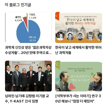
에 대비한 과학기술분야의 대응방안’ 출판물 발간, ‘과학기
이 블로그 인기글
술 주요 학문분야별 미래발전방안’ 정책연구 등을 역점 추
진할 계획이다. 세계과학한림원서울포럼·한림국제심포지
엄…노벨상 수상자 등 세계적 석학 집결 먼저 ‘2014 세계
과학한림원서울포럼’이 ‘창조경제를 위한 과학기술 (Scie
nce for Creative Economy..
과학계 신인상 받은 '젊은과학자상
한국이 낳고 세계에서 활약한 뛰어
수상자들'…20년 만에 주역으로
난 과학자들
우뚝
남좌민·남기태·김형범·이기원 교
[석학부부가 사는 이야기] 연구 3
수, Y-KAST 간사 임명
0년 해보니 "점점 더 재밌어"