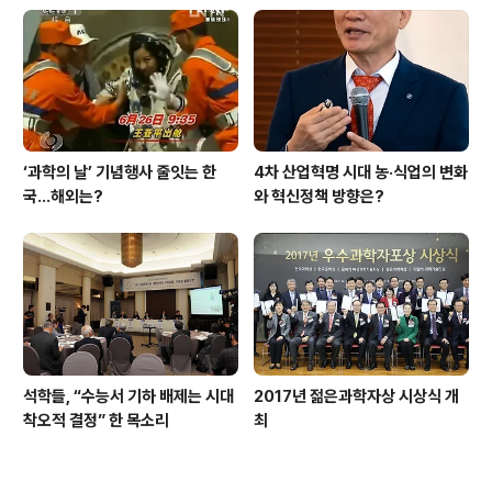
‘과학의 날’ 기념행사 줄잇는 한
4차 산업혁명 시대 농·식업의 변화
국…해외는?
와 혁신정책 방향은?
석학들, “수능서 기하 배제는 시대
2017년 젊은과학자상 시상식 개
착오적 결정” 한 목소리
최