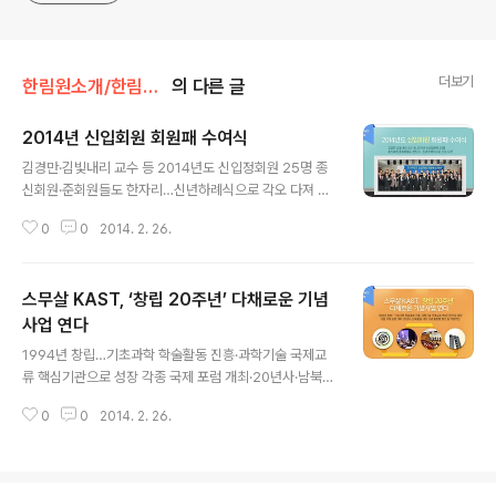
더보기
한림원소개/한림원의 오늘
의 다른 글
2014년 신입회원 회원패 수여식
글 내용
김경만·김빛내리 교수 등 2014년도 신입정회원 25명 종
신회원·준회원들도 한자리…신년하례식으로 각오 다져 우
리나라 과학기술의 현재와 미래를 대표하는 과학자들이 한
0
0
2014. 2. 26.
자리에 모였다. 한국과학기술한림원은 지난달 17일 한림
원회관 대강당에서 회원을 비롯한 과학기술계 인사 100여
명이 참석한 가운데 2014년도 신입회원 회원패 수여식을
스무살 KAST, ‘창립 20주년’ 다채로운 기념
개최했다. 이날 박성현 원장은 인사말을 통해 “우리 한림원
은 지난해 회원 상호간의 학술교류를 촉진함과 동시에 정
사업 연다
글 내용
부의 각종 정책 사업에 대한 자문을 수행했으며 중요한 과
1994년 창립…기초과학 학술활동 진흥·과학기술 국제교
학기술적 현안에 관한 심도 있는 연구와 토론을 통해 우리
류 핵심기관으로 성장 각종 국제 포럼 개최·20년사·남북통
과학기술인들의 전문적 식견과 소신을 사회 각계의 오피니
일 대비 기념 출판물 발간 등 역점추진 한국과학기술한림
언 리더들에게 전달했다”고 말했다. 이어 “창립 20주년을
0
0
2014. 2. 26.
원이 창립 20주년을 맞이하여 다양한 기념사업을 추진한
맞는 올해는 새로운 각오로 우리 한림원의 미..
다. 지난 1994년 창립되어 올해로 20주년을 맞이한 한국
과학기술한림원은 이를 기념해 ‘세계과학한림원서울포럼’
및 ‘한림국제심포지엄’ 개최, ‘한림원20년사’와 ‘남북통일