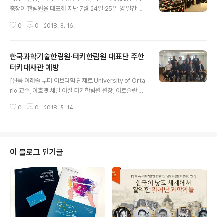
총장이 한림원을 대표해 지난 7월 24일·25일 양 일간 아
르헨티나 로사리오에서 열린 S20 정상회의(Science 20
0
0
2018. 8. 16.
Summit)에 참석했다. S20 정상회의는 G20 정상회의 사
전 행사로, G20 참여국의 한림원 대표가 참여해 최종 합의
된 공동선언문을 개최국의 대표에게 전달하는 행사다. 이
한국과학기술한림원·터키한림원 대표단 주한
날 행사에서는 '토양의 지속가능한 관리를 주제'로 식량 영
양 안보와 식량 확보를 위한 필수 자원인 토양 자원 관리 실
터키대사관 예방
글 내용
태와 문제 해결 방안에 대한 논의가 진행됐다. 세계 식량 안
[왼쪽 아래줄 부터 이브라힘 딘제르 University of Onta
보를 보장하기 위한 필수적인 자원인 토양, 물, 에너지 중
rio 교수, 아흐멧 세발 아잘 터키한림원 원장, 아르슬란 하
토양 자원의 중요성을 강조하면서, 토양 자원 보호에 대해
칸 옥찰 주한터키대사, 이명철 원장, 윤순창 대외협력부원
인간의 토양 자원 위협에 대한 문제 인식 필요성, 다방면에
0
0
2018. 5. 14.
장, 아드난 마딜리 Recep Tayyip Erdogan Universit
서의 토양..
y 교수, 아흐멧 누리 욜두세브 터키한림원 부원장, 라신 투
란 중동공과대학교, 하키 알마 Kahramanmaras Sutcu
Imam University 교수] 한국과학기술한림원과 터키한림
원 대표단이 주한터키대사관을 예방하고 양국 협력 방안에
이 블로그 인기글
대한 회의를 진행했다. 이명철 원장과 윤순창 대외협력부
원장이 우리 한림원 대표로 참석 하였으며, 터키한림원에
서는 아흐멧 세발 아잘 터키한림원 원장과 아흐멧 누리 욜
두세브 터키한림원 부원장을 비롯해 터키한림원(TU..