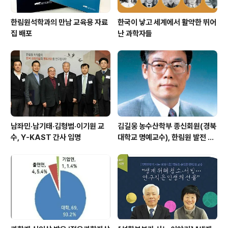
한림원석학과의 만남 교육용 자료
한국이 낳고 세계에서 활약한 뛰어
집 배포
난 과학자들
남좌민·남기태·김형범·이기원 교
김길웅 농수산학부 종신회원(경북
수, Y-KAST 간사 임명
대학교 명예교수), 한림원 발전 위
해 기부금 전달