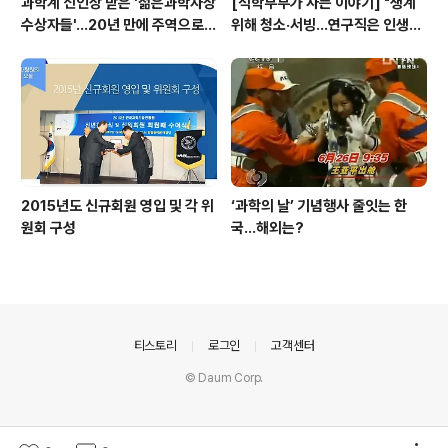
과학계 신인상 받은 '젊은과학자상
[석학부부가 사는 이야기] "생계
수상자들'…20년 만에 주역으로
위해 청소·서빙…연구직은 인생의
우뚝
선물"
2015년도 신규회원 영입 및 각 위
‘과학의 날’ 기념행사 줄잇는 한
원회 구성
국…해외는?
의안내
티스토리
로그인
고객센터
© Daum Corp.