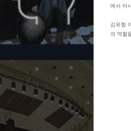
에서 아
김유항 
의 역할