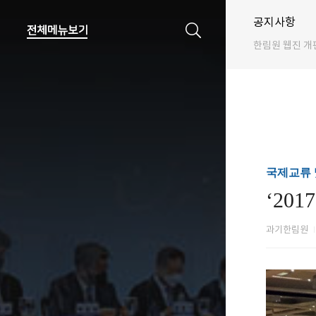
공지사항
한림원 웹진 개
국제교류 및
‘20
과기한림원