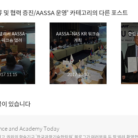
 및 협력 증진/AASSA 운영' 카테고리의 다른 포스트
델리서 AASSA-
AASSA–NAS KR 워크숍
한림원
A 워크숍 열려
개최
017.11.15
2017.10.10
글이 있습니다
nce and Academy Today
최고 권위의 학술기구 ‘한국과학기술한림원’ 블로그가 여러분을 두 팔 벌려 환영