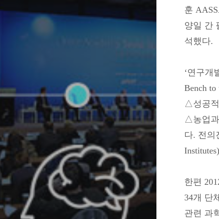
훈 AAS
양일 간 필
석했다.
‘연구개발 전
Bench
△성공적인 중
△농업과 생
다. 전의진 
Instit
한편 20
34개 단
관련 과학