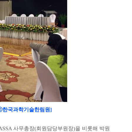
ⓒ한국과학기술한림원]
AASSA 사무총장(회원담당부원장)을 비롯해 박원