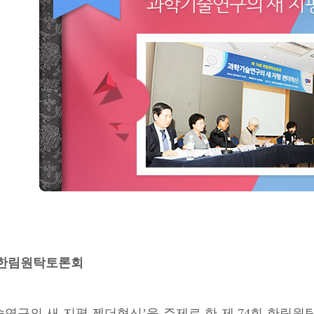
회 한림원탁토론회
연구의 새 지평 젠더혁신’을 주제로 한 제 74회 한림원