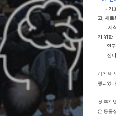
- 기초
고, 새로
지식과 
기 위한
연구
- 젠더혁
이러한 
행되었다
첫 주제
은 동물