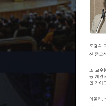
조경숙 
신 중요
조 교수
등 개인
인 가이
아울러,