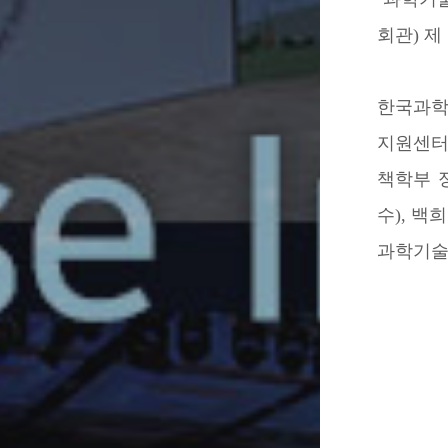
회관) 
한국과학
지원센터
책학부 
수), 
과학기술