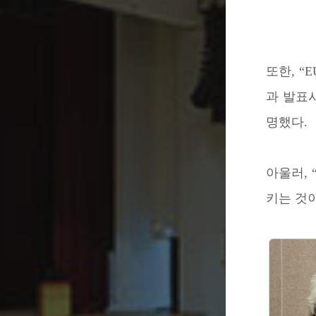
또한, “
과 발표
명했다.
아울러,
키는 것