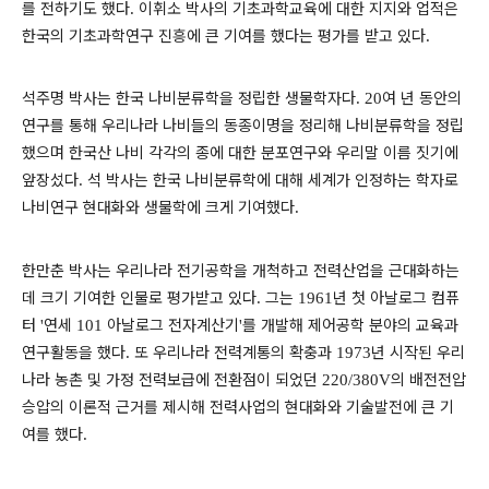
를 전하기도 했다
이휘소 박사의 기초과학교육에 대한 지지와 업적은
.
한국의 기초과학연구 진흥에 큰 기여를 했다는 평가를 받고 있다
.
석주명 박사는 한국 나비분류학을 정립한 생물학자다
여 년 동안의
. 20
연구를 통해 우리나라 나비들의 동종이명을 정리해 나비분류학을 정립
했으며 한국산 나비 각각의 종에 대한 분포연구와 우리말 이름 짓기에
앞장섰다
석 박사는 한국 나비분류학에 대해 세계가 인정하는 학자로
.
나비연구 현대화와 생물학에 크게 기여했다
.
한만춘 박사는 우리나라 전기공학을 개척하고 전력산업을 근대화하는
데 크기 기여한 인물로 평가받고 있다
그는
년 첫 아날로그 컴퓨
.
1961
터
연세
아날로그 전자계산기
를 개발해 제어공학 분야의 교육과
'
101
'
연구활동을 했다
또 우리나라 전력계통의 확충과
년 시작된 우리
.
1973
나라 농촌 및 가정 전력보급에 전환점이 되었던
의 배전전압
220/380V
승압의 이론적 근거를 제시해 전력사업의 현대화와 기술발전에 큰 기
여를 했다
.