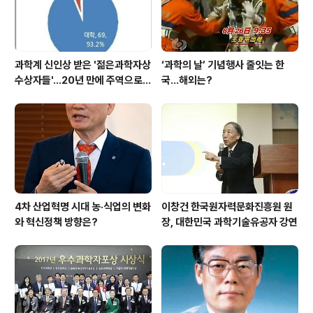
과학계 신인상 받은 '젊은과학자상
‘과학의 날’ 기념행사 줄잇는 한
수상자들'…20년 만에 주역으로
국…해외는?
우뚝
4차 산업혁명 시대 농·식업의 변화
이창건 한국원자력문화진흥원 원
와 혁신정책 방향은?
장, 대한민국 과학기술유공자 강연