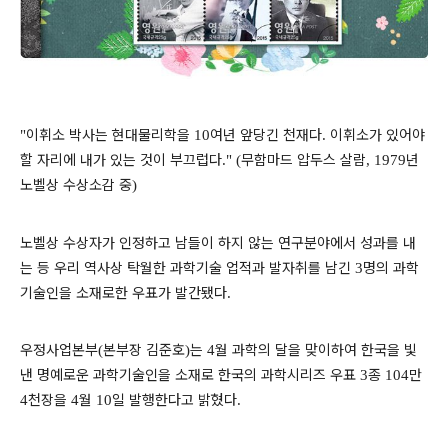
이휘소 박사는 현대물리학을
여년 앞당긴 천재다
이휘소가 있어야
"
10
.
할 자리에 내가 있는 것이 부끄럽다
무함마드 압두스 살람
년
." (
, 1979
노벨상 수상소감 중
)
노벨상 수상자가 인정하고 남들이 하지 않는 연구분야에서 성과를 내
는 등 우리 역사상 탁월한 과학기술 업적과 발자취를 남긴
명의 과학
3
기술인을 소재로한 우표가 발간됐다
.
우정사업본부
본부장 김준호
는
월 과학의 달을 맞이하여 한국을 빛
(
)
4
낸 명예로운 과학기술인을 소재로 한국의 과학시리즈 우표
종
만
3
104
천장을
월
일 발행한다고 밝혔다
4
4
10
.