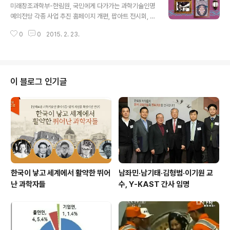
이다. 그러나 당시 이슬람과 중국을 필두로 아시아는 유럽
미래창조과학부-한림원, 국민에게 다가가는 과학기술인명
보다 높은 농업 생산성으로 많은 인구를 부양하며 수공업
예의전당 각종 사업 추진 홈페이지 개편, 팝아트 전시회, 기
과 상업이 발전한 대도시를 출현시켰고, 종이, 인쇄술, 나침
념우표 발행 계획 역사 속 명예로운 과학기술인들을 국민
반, 화약과 같은 발명품을 개발했다. 각자의 지역 환경에 맞
0
0
2015. 2. 23.
들에게 알리기 위한 움직임이 더욱 활발해질 전망이다. 미
게 개발된 아시아의 뛰어난 과학기술과 발명품은 비단길과
래창조과학부와 우리 한림원은 과학기술인명예의전당 대
뱃길을 통해 자연스럽게 유럽에 유..
국민 홍보를 강화하기 위해 우정사업본부와 국립과천과학
관, 한국과학관협회 등과 함께 홈페이지 개편, 헌정인물 기
념우표 발행 등 대국민 홍보활동을 전개한다. 과학기술인
이 블로그 인기글
명예의전당은 국가발전과 국민복지 향상에 기여한 과학기
술인을 선정하여 그 업적을 항구적으로 기리고 보전하기
위해 마련된 사업으로, 2003년부터 현재까지 최무선, 장
영실, 이휘소, 우장춘 등 우리나라를 대표하는 31인의 과학
기술인이 헌정되어 유품 등이 전시되고 있다. 우리 한림원..
한국이 낳고 세계에서 활약한 뛰어
남좌민·남기태·김형범·이기원 교
난 과학자들
수, Y-KAST 간사 임명