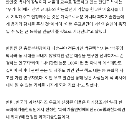
한만춘 박사의 장남이자 서울대 교수로 활동하고 있는 한민구 박사는
우리나라에서 산업 근대화와 학문발전에 역할을 한 과학기술자를 다
"
시 기억해주고 인정해주는 것은 가족으로서뿐 아니라 과학기술인들에
게 용기와 감사를 주신 것
이라며
이번 우표발간이 과학기술인이 움직
"
"
일 수 있는 큰 동력을 만들어 줄 것으로 기대된다
고 말했다
"
.
한림원 전 총괄부원장이자 나방분야 전문가인 박규택 박사는
석주명
"
박사와 동 시대를 보내지 않았지만 같은 대상을 연구한 선배학자로 존
경하는 연구자
라며
나비관련 논문
여 편 뿐 아니라 에스페란토
"
"
100
실력이 뛰어나 관련 논문 및 제주도 방언 연구 책도 내는 등 융합적 사
고를 가진 연구자였다
이번 우표 발간을 통해 많은 사람들이 석 박사에
.
대해 알 수 있는 기회를 가지게 되어 기쁘다
고 말했다
"
.
한편
한국의 과학시리즈 우표에 선정된 이들은 미래창조과학부와 한
,
국과학기술한림원에서 선정한
과학기술인명예의전당
국립과천과학관
'
(
내 위치
에 헌정된 과학기술인들이다
)'
.