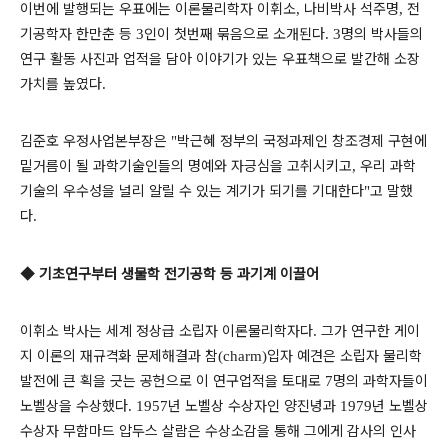
이번에 발행되는 우표에는 이론물리학자 이휘소
나비박사 석주명
전
,
,
기공학자 한만춘 등
인이 첫번째 묶음으로 소개된다
명의 박사들의
3
. 3
연구 활동 사진과 업적을 담아 이야기가 있는 우표책으로 발간해 소장
가치를 높였다
.
김준호 우정사업본부장은
박근혜 정부의 국정과제인 창조경제 구현에
"
밑거름이 될 과학기술인들의 명예와 자긍심을 고취시키고
우리 과학
,
기술의 우수성을 널리 알릴 수 있는 계기가 되기를 기대한다
고 말했
"
다
.
◆
기초연구부터 생물학 전기공학 등 과기계 이끌어
이휘소 박사는 세계 정상급 소립자 이론물리학자다
그가 연구한 게이
.
지 이론의 재규격화 문제해결과 참
입자 예견은 소립자 물리학
(charm)
발전에 큰 획을 긋는 공헌으로 이 연구업적을 토대로
명의 과학자들이
7
노벨상을 수상했다
년 노벨상 수상자인 양진녕과
년 노벨상
. 1957
1979
수상자 무함마드 압두스 살람은 수상소감을 통해 그에게 감사의 인사