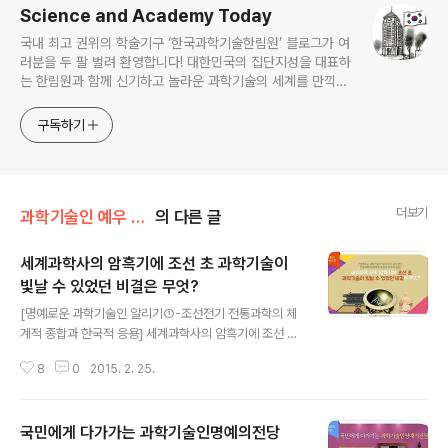
Science and Academy Today
국내 최고 권위의 학술기구 ‘한국과학기술한림원’ 블로그가 여
러분을 두 팔 벌려 환영합니다! 대한민국의 집단지성을 대표하
는 한림원과 함께 신기하고 놀라운 과학기술의 세계를 만끽하
세요.
구독하기
더보기
과학기술인 예우 및 시상/과학기술인명예의전당
의 다른 글
세계과학사의 암흑기에 조선 초 과학기술이
빛날 수 있었던 비결은 무엇?
글 내용
[명예로운 과학기술인 알리기①-조선전기 전통과학의 체
계적 종합과 한국적 응용] 세계과학사의 암흑기에 조선 초
과학기술이 빛날 수 있었던 비결은 무엇? 최무선, 이천, 장
8
0
2015. 2. 25.
영실, 세종대왕, 이순지 등 뛰어난 과학기술인 활약 일부 서
양과학사 학자들은 세계과학사에서 중세시대를 ‘암흑기’라
고 한다. 로마가 몰락 후 수백 년 동안 유럽은 글을 읽고 시
국민에게 다가가는 과학기술인명예의전당
간을 아는 사람이 거의 없을 정도로 문명이 후퇴했기 때문
글 내용