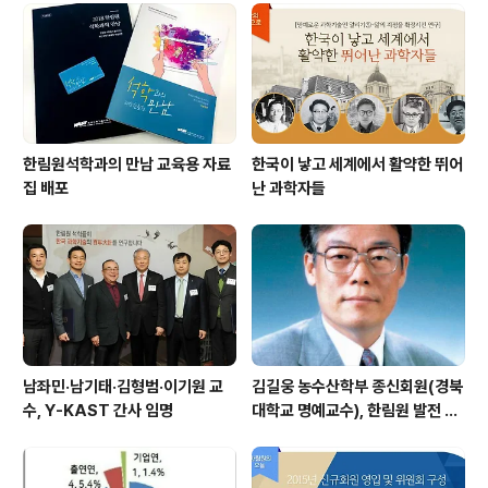
심을 자극하는 연구 활동을 진행했다. 또한 멘토와의 대화
시간, 청소년과학영재사사 선배와의 만남 등 친교의 시간
도 마련됐다. 한림원이 지난 2008년부터 시행하고 있는
'청소년과학영재사사'는 과학기술에 관심이..
한림원석학과의 만남 교육용 자료
한국이 낳고 세계에서 활약한 뛰어
집 배포
난 과학자들
남좌민·남기태·김형범·이기원 교
김길웅 농수산학부 종신회원(경북
수, Y-KAST 간사 임명
대학교 명예교수), 한림원 발전 위
해 기부금 전달