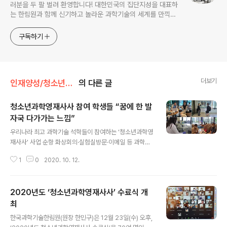
러분을 두 팔 벌려 환영합니다! 대한민국의 집단지성을 대표하
는 한림원과 함께 신기하고 놀라운 과학기술의 세계를 만끽하
세요.
구독하기
더보기
인재양성/청소년과학영재사사
의 다른 글
청소년과학영재사사 참여 학생들 “꿈에 한 발
자국 다가가는 느낌”
글 내용
우리나라 최고 과학기술 석학들이 참여하는 '청소년과학영
재사사' 사업 순항 화상회의·실험실방문·이메일 등 과학영
재 대상 멘토링 활동 활발 “멘토를 처음 만날 때 뛸 듯이 기
1
0
2020. 10. 12.
뻤습니다. 어려운 연구 내용을 매우 쉽게 설명해주시고 지
도해주셔서 꿈에 한 발자국 더 가까이 가고 있는 느낌입니
다. 고등학생의 신분으로 연구자의 자세를 배울 수 있는 시
2020년도 ‘청소년과학영재사사’ 수료식 개
간이기에 더욱 소중한 마음입니다.”(홍원기 한국과학영재
학교 2학년) “KAIST를 방문해서 교수님과 학교 곳곳을
최
글 내용
둘러보고 다양한 연구 분야에 대한 설명을 들었습니다. 우
한국과학기술한림원(원장 한민구)은 12월 23일(수) 오후,
리나라 과학기술을 선도하는 역할을 해왔던 업적들에 대해