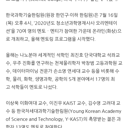
한국과학기술한림원(원장 한민구·이하 한림원)은 7월 16일
(목) 오후 4시, ‘2020년도 청소년과학영재사사 오리엔테이
션’을 70여 명의 멘토ㆍ멘티가 참여한 가운데 온라인(화상)으
로 개최하고, 올해 멘토링 프로그램을 시작했다.
올해는 나노분야 세계적인 석학인 최진호 단국대학교 석좌교
수, 우주 진화를 연구하는 천체물리학자 박창범 고등과학원 교
수, 데이터마이닝 전문가 손소영 연세대 교수 등을 비롯해 수
학, 물리, 화학, 생명과학, 공학의 5개 분야에서 17명의 최
고 석학들이 멘토로 나섰다.
이상욱 이화여대 교수, 이진우 KAIST 교수, 김수영 고려대 교
수 등 한국차세대과학기술한림원(Young Korean Academy
of Science and Technology, Y-KAST)의 촉망받는 젊은 과
학자 13명도 멘토로 참여한다.