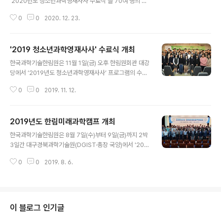
‘2020년도 청소년과학영재사사 수료식’을 70여 명의 멘
잘 알게 되면서 과학도로서 더욱 열심히 해야겠다는 다짐
토 및 멘티 전원이 온라인(화상)으로 참여한 가운데 개최했
을 했습니다.”(이승원 여수고등학교 2학년) 지난 7월 시작
0
0
2020. 12. 23.
다. 2008년에 시작하여 올해 13번째 수료생을 배출하는
된 한국과학기술한림원(원장 한민구·이하..
‘청소년 과학영재사사’는 과학기술 분야 국내 최고의 석학
들과 젊은 과학자들이 과학에 흥미가 있는 청소년들을 멘
'2019 청소년과학영재사사' 수료식 개최
토링하는 프로그램이다. 올해는 최진호 단국대학교 석좌교
글 내용
수, 박창범 고등과학원 교수, 김수영 고려대 교수 등 30명
한국과학기술한림원은 11월 1일(금) 오후 한림원회관 대강
의 한림원 정회원 및 차세대회원이 멘토로 참여, 지난 7월
당에서 ‘2019년도 청소년과학영재사사’ 프로그램의 수료
부터 11월까지 5개월 간 35명의 멘티 학생들을 대상으로
식을 개최했다. 수료식에는 28명의 학생들과 이들을 1:1로
이메일, 전화, 화상회의, 실험실방문 등 다양한 방법을 활용
0
0
2019. 11. 12.
사사한 한림원 회원들, 학부모 및 한림원 운영위원들이 참
하여 지도했다. 이번 수료식에서는 물리·화학·생명과학·공
석했으며, 멘토링 활동 발표와 멘토 총평, 수료증 수여 등이
학 등 4개 분야에서 최우..
이어졌다. 멘토링 활동 발표에는 한 별(영신여자고등학교
2019년도 한림미래과학캠프 개최
2년, ‘미세먼지의 측정 방법에 대한 고찰과 측정 자료의 분
글 내용
석’), 안연서(수내고등학교 2년, ‘빅데이터를 활용한 인간
한국과학기술한림원은 8월 7일(수)부터 9일(금)까지 2박
공학적 의료기기 디자인에 대한 연구’), 엄돈건(경원고등학
3일간 대구경북과학기술원(DGIST·총장 국양)에서 '201
교 2년, ‘한림원 영재 사사’) 등 3인의 학생이 참여했다. 올
9년도 한림미래과학캠프'를 개최했다. 한림미래과학캠프
해 ‘청소년과학영재사사’는 지난 5월 10일 최종 선발된 3
0
0
2019. 8. 6.
는 한림원 회원들과 과학영재들의 1:1멘토프로그램인 '청
0명에 대한 오리엔테이션을 시작으로 약 6개월간 진행되
소년과학영재사사' 사업의 일환으로, 올해 사업에 참여하
었으며, 서유헌..
는 대부분의 멘토와 멘티는 물론 이전에 참여한 또래 선배
들까지 함께 하는 행사다. 이번 캠프에서는 DGIST 융합연
구센터, 한국뇌연구원(원장 서판길) 등 연구현장을 견학했
이 블로그 인기글
으며, 물리·화학·생명과학·공학 등 분야별로 학생들의 호기