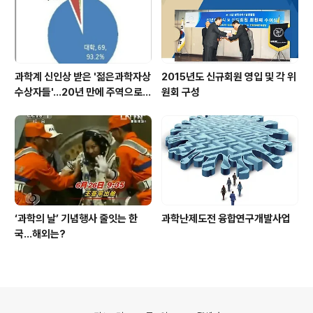
과학계 신인상 받은 '젊은과학자상
2015년도 신규회원 영입 및 각 위
수상자들'…20년 만에 주역으로
원회 구성
우뚝
‘과학의 날’ 기념행사 줄잇는 한
과학난제도전 융합연구개발사업
국…해외는?
의안내