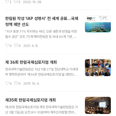
2
0
2020. 10. 28.
코로나바이러스 감염증(코로나19) 사태가 지속되면서 모
든 산업군이 인공지능 및 비접촉 기술을 중심으로 재편되
고 있는 가운데, 의료계도 큰 변화를 겪고 있다. 대면 진료
한림원 작성 ‘IAP 성명서’ 전 세계 공표…국제
중심이었던 의료시장의 패러다임이 인공지능과 빅데이터
를 중심으로 재구성되는 상황이다. 인공지능의 보건의료분
정책 제안 선도
글 내용
야 활용과 도입 경쟁이 치열해지는 가운데 과학기술 및 의
"지구 표면 71% 차지하는 바다, 인류 생존과 번영을 위한
학 분야 최고 전문가들이 한자리에 모여 인공지능과 빅데
필수 공간" 강조 75개 해외한림원 및 국내 46개 기관, 지
이터를 활용한 의료기술의 발전현황과 전망을 논의하는 자
지 표명 해양보존의 중요성 강조 및 각국 지도자에 대책 마
리가 마련됐다. 한국과학기술한림원(원장 한민구, 이하 과
0
0
2021. 6. 8.
련 촉구 우리나라 과학기술 석학들이 바다의 온전성을 되
기한림원)과 대한민국의학한림원(원장 임태환, 이하 ..
찾기 위해 작성한 정책권고안이 전 세계에 동시 공표됐다.
한국과학기술한림원(원장 한민구, 이하 한림원)은 국내 해
제 36회 한림국제심포지엄 개최
양과학 전문가들이 발의한 '해양환경보호 성명서'가 지난 1
글 내용
일 오전(한국 시간) 세계 최대 과학기술 민간부문 국제기구
한국과학기술한림원은 지난 9월 27일 전남대학교 의과대
인 '국제한림원연합회(InterAcademy Partnership, 이
학 명학회관에서 '제36회 한림국제심포지엄'을 대한민국
하 IAP) 성명서'로 공식 발표됐다고 밝혔다. IAP는 국제 현
의학한림원과 공동 개최했다. 미래의학을 주제로 한 이번
안에 대한 과학적 견해를 제공하기 위해 1993년 설립된
0
0
2019. 10. 4.
심포지엄은 의학 분야 최신 연구성과와 향후 의료연구분야
국제기구다. 전 세계 100여 개국 140여 개 한림원 및 과..
를 선도할 유망한 기술에 대해 국내외 저명한 석학들의 발
표가 마련되었으며, 또한 최신 의학연구 및 의료기술에 따
제35회 한림국제심포지엄 개최
른 예측가능한 문제와 국가정책수립에 필요한 의견과 방안
글 내용
등에 대해 심도 있는 논의가 이루어졌다. 미국 스탠포드대
제35회 한림국제심포지엄 개최 한국과학기술한림원은 지
학 롱리 리아오 교수·일본 츠쿠바대학 마사키 이에다 교수·
난 3월 1일(금) 오전 8시 30분부터 제주신라호텔 한라홀
일본 국립암센터 마사키 코마츠 교수 그리고 한국과학기술