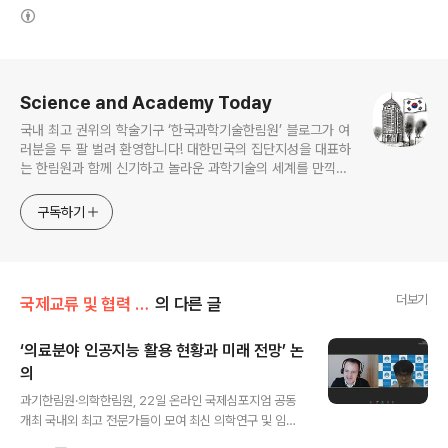
(새창열림)
로그 정보
Science and Academy Today
국내 최고 권위의 학술기구 ‘한국과학기술한림원’ 블로그가 여
러분을 두 팔 벌려 환영합니다! 대한민국의 집단지성을 대표하
는 한림원과 함께 신기하고 놀라운 과학기술의 세계를 만끽하
세요.
구독하기
더보기
국제교류 및 협력 증진/국제심포지엄
의 다른 글
‘의료분야 인공지능 활용 현황과 미래 전망’ 논
의
글 내용
과기한림원·의학한림원, 22일 온라인 국제심포지엄 공동
개최 국내외 최고 전문가들이 모여 최신 의학연구 및 임상
적용 현황과 문제점, 향후 발전 방향 등 폭넓게 토론 신종