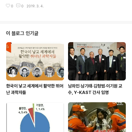
에서 ‘A Gate to the Future of Theranostics’을 주제
원·대한민국의학한림원 정회원인 안영근 전남대병원 순환
0
0
2019. 3. 4.
로 제35회 한림국제심포지엄을 개최했다. 이번 심포지엄
기내과 교수·박상철 교수 등 국내외 석학 8명이 연사로 참
의 주제인 ‘테라노스틱스(진단치료, Theranostics)’는 치
여했다. 특히 이번 심포지엄에서는 미래의학의 안정성과 ..
료(Therapy)와 진단(Diagnostics)의 합성어로, ‘진
단’과 ‘치료’를 동시에 진행하는 기술로써 의료계에서 가장
활발히 연구하고 있는 맞춤 의학의 한 분야이다. [행사장
이 블로그 인기글
전경] 제35회를 맞는 한림국제심포지엄에는 효과적인 테
라노스틱스(진단치료) 실현을 위해 연구하는 세계적 의학
자 및 과학자 20인이 대거 참여하여, 국내외 연구 분야별
테라노스틱스 기술을 공유하고 미래에 대한 비전을 논의..
한국이 낳고 세계에서 활약한 뛰어
남좌민·남기태·김형범·이기원 교
난 과학자들
수, Y-KAST 간사 임명