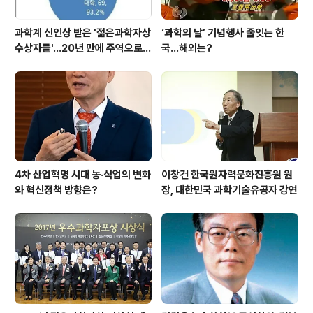
과학계 신인상 받은 '젊은과학자상
‘과학의 날’ 기념행사 줄잇는 한
수상자들'…20년 만에 주역으로
국…해외는?
우뚝
4차 산업혁명 시대 농·식업의 변화
이창건 한국원자력문화진흥원 원
와 혁신정책 방향은?
장, 대한민국 과학기술유공자 강연