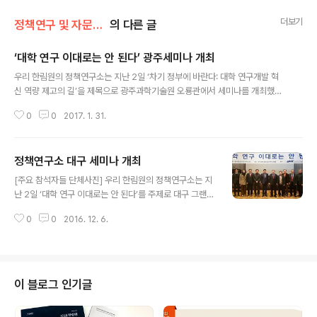
더보기
정책연구 및 자문/정책연구소
의 다른 글
‘대학 연구 이대로는 안 된다’ 광주세미나 개최
글 내용
우리 한림원의 정책연구소는 지난 2일 ‘차기 정부에 바란다: 대학 연구개발 혁
신 역량 제고의 길’을 제목으로 광주과학기술원 오룡관에서 세미나를 개최했다.
김학수 소장이 ‘대학 연구개발 혁신 역량 제고의 길’이라는 주제로 발표를 맡았
0
0
2017. 1. 31.
으며, 이어진 종합토론에는 방윤규 전남대학교 교수와 이병훈 광주과학기술원
교수를 비롯해 이희선 · 차연수 전북대학교 교수가 참여했다. 정책연구소는 최
근 급변한 연구환경(연구비, 연구인력, 연구성과평가)에 대한 제고방안은 물론,
정책연구소 대구 세미나 개최
연구수행과정에서 혁신적인 연구를 가능하게 만들 방안을 제시했다. 구체적으
글 내용
로 △ 도전적인 연구에 대한 지원 비중 확대 △ 대학 연구․교원 인력 선발 시스
[주요 참석자들 단체사진] 우리 한림원의 정책연구소는 지
템 개방화 및 국제적 질적 평가체제에 따른 승진 시스템의 운영 △ 연구성과 평
난 2일 ‘대학 연구 이대로는 안 된다’를 주제로 대구 그랜드
가에서의 정성평가 기준 제거..
호텔에서 세미나를 개최했다. 김학수 소장이 ‘대학 연구개
0
0
2016. 12. 6.
발 혁신 역량 제고의 길’이라는 주제로 발표를 맡았으며, 이
어진 종합토론에는 김재룡 영남대학교 교수와 박종문 PO
STECH 교수, 서판길 UNIST 교수, 이인중 경북대학교 연
구교수가 참여했다. 정책연구소는 연구환경(연구비, 연구
인력, 연구성과평가)에 대한 제고방안은 물론, 연구수행과
이 블로그 인기글
정에서 혁신적인 연구를 가능하게 만들 방안을 제시했다.
구체적으로 △ 도전적인 연구에 대한 지원 비중 확대 △ 대