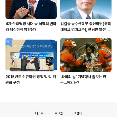
4차 산업혁명 시대 농·식업의 변화
김길웅 농수산학부 종신회원(경북
와 혁신정책 방향은?
대학교 명예교수), 한림원 발전 위
해 기부금 전달
2015년도 신규회원 영입 및 각 위
‘과학의 날’ 기념행사 줄잇는 한
원회 구성
국…해외는?
의안내
티스토리
로그인
고객센터