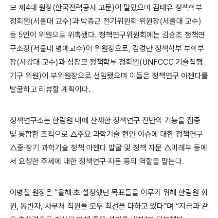
모 제4대 원장(한국전력공사 고문)이 맡았으며 김태유 정책학부
정회원(서울대 교수)과 박종근 전기위원회 위원장(서울대 교수)
등 5인이 위원으로 위촉됐다. 정책연구위원회에는
김승조 정책연
구소장(서울대 명예교수)이 위원장으로,
김경만 정책학부 부학부
장(서강대 교수)과 성창모 정책학부 정회원(UNFCCC 기술집행
기구 위원)이 부위원장으로 선임됐으며 이들은 정책연구 아젠다를
발굴하고 리뷰할 계획이다.
정책연구소는 한림원 내에 산재한 정책연구 전반의 기능을 집중
및 통합한 조직으로 △주요 과학기술 현안 이슈에 대한 정책연구
△중
‧장기 과학기술 정책 아젠다 발굴 및 정책 자문
△미래부 등에
서 요청한 주제에 대한 정책연구
‧자문 등의 역할을 맡는다.
이명철 원장은 “올해 초 설정했던 목표들을 이루기 위해 한림원 회
원, 동반자, 사무처 직원들 모두 최선을 다하고 있다”며 “지금과 같