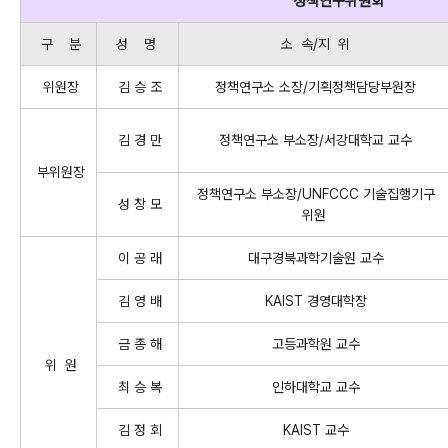
정책연구위원회
구 분
성 명
소 속/지 위
위원장
김 승 조
정책연구소 소장/기획정책담당부원장
김 경 만
정책연구소 부소장/서강대학교 교수
부위원장
정책연구소 부소장/UNFCCC 기술집행기구
성 창 모
위원
이 공 래
대구경북과학기술원 교수
김 영 배
KAIST 경영대학장
금 종 해
고등과학원 교수
위 원
최 승 복
인하대학교 교수
김 정 회
KAIST 교수