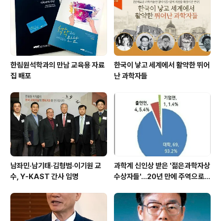
학 연구․교원 인력 선발 시스템 개방화 및 국제적 질적 평가
체제에 따른 승진 시스템의 운영 △ 연구성과 평가에서의
정성평가 기준 제거 △ 연구수..
한림원석학과의 만남 교육용 자료
한국이 낳고 세계에서 활약한 뛰어
집 배포
난 과학자들
남좌민·남기태·김형범·이기원 교
과학계 신인상 받은 '젊은과학자상
수, Y-KAST 간사 임명
수상자들'…20년 만에 주역으로
우뚝