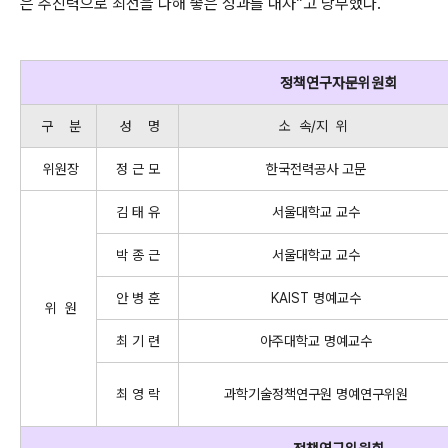
은 추진력으로 최선을 다해 좋은 성과를 내자”고 당부했다.
정책연구자문위원회
구 분
성 명
소 속/지 위
위원장
정 근 모
한국전력공사 고문
김 태 유
서울대학교 교수
박 종 근
서울대학교 교수
안 병 훈
KAIST 명예교수
위 원
최 기 련
아주대학교 명예교수
최 영 락
과학기술정책연구원 명예연구위원