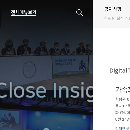
공지사항
한림원 웹진 개
Digital
가속
한림원, 
로나19 
화 양상에
8월 24
림원 유튜
정책연구