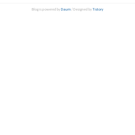
제로 제164회 한림원탁토론회를 온라인(한림원 유튜브 실시
Blog is powered by
Daum
/ Designed by
Tistory
간 중계)으로 개최했다. 이날 토론회에서는 대한민국의 초저
출산 문제, 그리고 코로나19로 인해 가속..