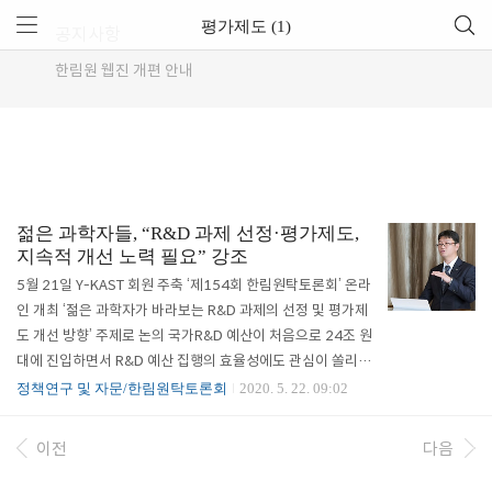
평가제도 (1)
공지사항
한림원 웹진 개편 안내
젊은 과학자들, “R&D 과제 선정·평가제도,
지속적 개선 노력 필요” 강조
5월 21일 Y-KAST 회원 주축 ‘제154회 한림원탁토론회’ 온라
인 개최 ‘젊은 과학자가 바라보는 R&D 과제의 선정 및 평가제
도 개선 방향’ 주제로 논의 국가R&D 예산이 처음으로 24조 원
대에 진입하면서 R&D 예산 집행의 효율성에도 관심이 쏠리고
있다. R&D 관리 규정을 체계화해 연구자의 행정 부담을 줄이
정책연구 및 자문/한림원탁토론회
2020. 5. 22. 09:02
고 연구에만 전념할 수 있는 환경을 조성한다는 취지의 국가R
&D 혁신법의 제정안이 통과된 데 이어, 국가R&D 예비타당성
이전
다음
제도의 손질이 본격화되면서 정부의 제도 개선 의지가 명확하
게 드러나고 있기 때문이다. 이에 한국과학기술한림원(원장