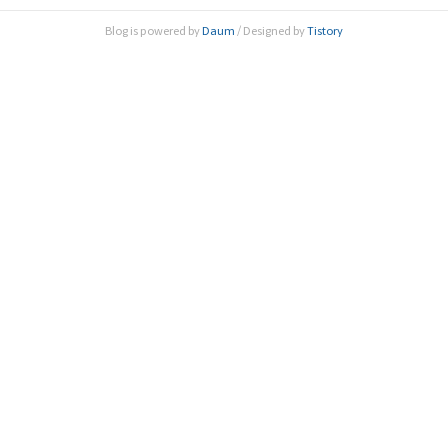
한민구, 이하 한림원)은 5월 21일 오후 2시 ‘젊은 과학자가 바
Blog is powered by
Daum
/ Designed by
Tistory
라보는 R&D 과제의 선정 및 평가제도 개선 방향’을 주제로 ‘제
154회 한림원탁토론회’을 개..