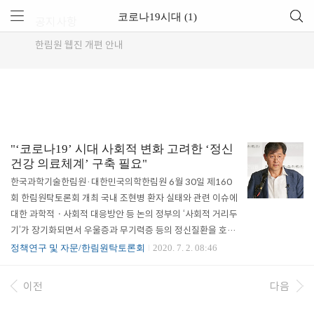
코로나19시대 (1)
공지사항
한림원 웹진 개편 안내
"‘코로나19’ 시대 사회적 변화 고려한 ‘정신
건강 의료체계’ 구축 필요"
한국과학기술한림원·대한민국의학한림원 6월 30일 제160
회 한림원탁토론회 개최 국내 조현병 환자 실태와 관련 이슈에
대한 과학적ㆍ사회적 대응방안 등 논의 정부의 ‘사회적 거리두
기’가 장기화되면서 우울증과 무기력증 등의 정신질환을 호소
하는 코로나 블루 환자들이 급증하고 있는 가운데, 우리나라의
정책연구 및 자문/한림원탁토론회
2020. 7. 2. 08:46
열악한 정신건강 의료체계에 대한 문제점도 함께 부각되고 있
어 관심이 집중되고 있다. 이에 한국과학기술한림원(원장 한
이전
다음
민구·이하 한림원)과 대한민국의학한림원(회장 임태환·이하
의학한림원)은 6월 30일 오후 3시 ‘코로나19 시대의 조현병